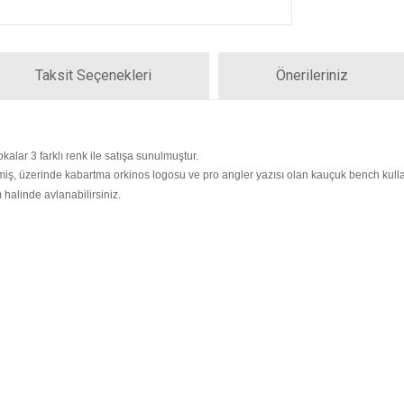
Taksit Seçenekleri
Önerileriniz
alar 3 farklı renk ile satışa sunulmuştur.
ilmiş, üzerinde kabartma orkinos logosu ve pro angler yazısı olan kauçuk bench kulla
 halinde avlanabilirsiniz.