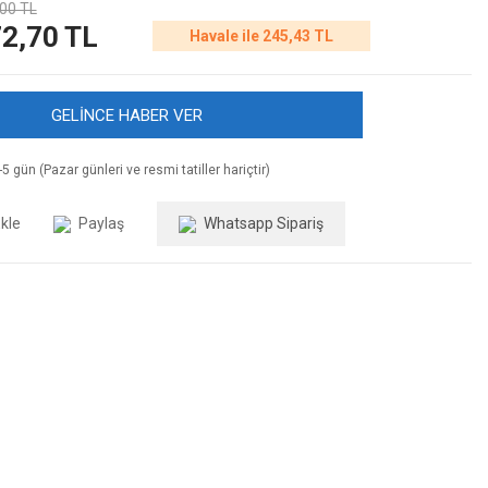
00 TL
2,70 TL
Havale ile 245,43 TL
GELİNCE HABER VER
5 gün (Pazar günleri ve resmi tatiller hariçtir)
Paylaş
Whatsapp Sipariş