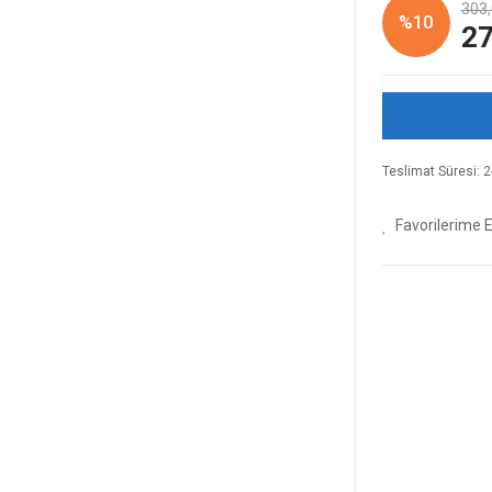
303,
%10
27
Teslimat Süresi: 2-