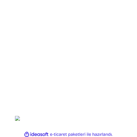
Yuki
Fishus
Shimano
Daiwa
Okuma
Ryobi
Dam
Strike Pro
Copyright 2025 OLTAYAGEL. Her Hakkı Saklıdır.
ile
ideasoft
e-