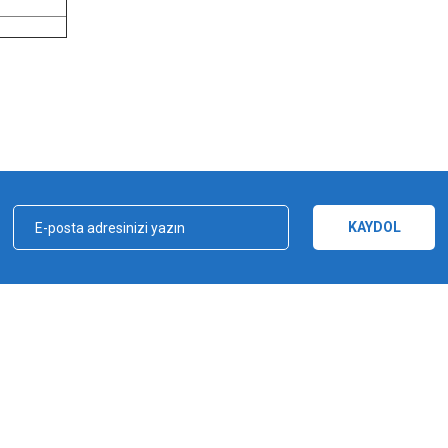
n
n
iz gördüğünüz noktaları öneri formunu kullanarak tarafımıza iletebilirsiniz.
Bu ürüne ilk yorumu siz yapın!
Yorum Yaz
KAYDOL
kçılık, ağ ve olta malzemeleri sektöründe faal, sektörü ve sportif balıkçılığı üst 
e bu yönde adımlar atmıştır. Bu adımlar doğrultusunda 2012 yılında YUKI markasın
Gönder
a şampiyonluğu kazanılmıştır. YUKI, ürün yelpazesiyle amatörden profesyoneller