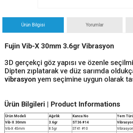
Ürün Bilgisi
Yorumlar
Fujin Vib-X 30mm 3.6gr Vibrasyon
3D gerçekçi göz yapısı ve özenle seçilmi
Dipten zıplatarak ve düz sarımda oldukça 
vibrasyon
yem seçimine uygun olarak tas
Ürün Bilgileri | Product Informations
Ürün Modeli
Ağırlık
Kanca No
Yem Tür
Vib-X 30mm
3.6gr
ST36 #14
Vibrasyo
Vib-X 45mm
8.5gr
ST41 #10
Vibrasyo