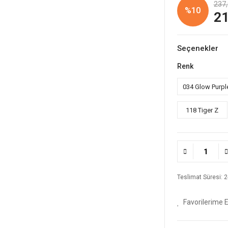
237,
%10
21
Seçenekler
Renk
034 Glow Purpl
118 Tiger Z
Teslimat Süresi: 2-