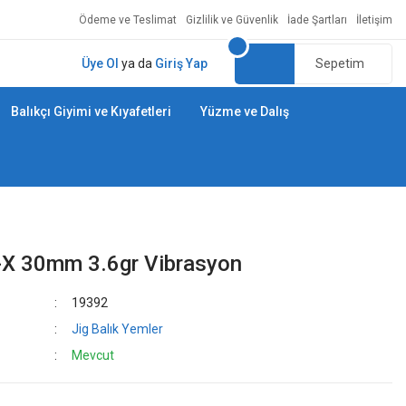
Ödeme ve Teslimat
Gizlilik ve Güvenlik
İade Şartları
İletişim
Üye Ol
ya da
Giriş Yap
Sepetim
Balıkçı Giyimi ve Kıyafetleri
Yüzme ve Dalış
b-X 30mm 3.6gr Vibrasyon
19392
Jig Balık Yemler
Mevcut