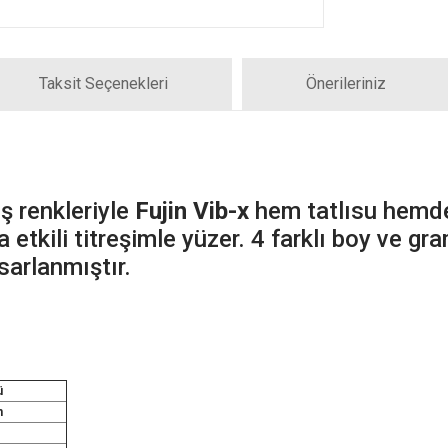
Taksit Seçenekleri
Önerileriniz
ş renkleriyle
Fujin Vib-x
hem tatlısu hemde 
etkili titreşimle yüzer. 4 farklı boy ve gra
arlanmıştır.
ü
n
n