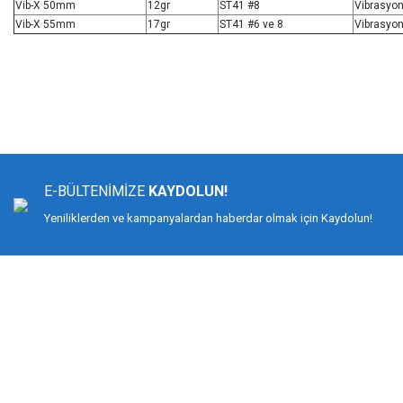
Vib-X 50mm
12gr
ST41 #8
Vibrasyo
Vib-X 55mm
17gr
ST41 #6 ve 8
Vibrasyo
Bu ürünün fiyat bilgisi, resim, ürün açıklamalarında ve diğer konularda yeters
Görüş ve önerileriniz için teşekkür ederiz.
Ürün resmi kalitesiz, bozuk veya görüntülenemiyor.
Ürün açıklamasında eksik bilgiler bulunuyor.
E-BÜLTENİMİZE
KAYDOLUN!
Ürün bilgilerinde hatalar bulunuyor.
Yeniliklerden ve kampanyalardan haberdar olmak için Kaydolun!
Ürün fiyatı diğer sitelerden daha pahalı.
Bu ürüne benzer farklı alternatifler olmalı.
DİMAĞ BALIKÇILIK
Dimağ Balıkçılık Limited Şirketi 2002 yılından beri ticari faaliyette olan, balı
%100 müşteri memnuniyeti ve doğru sportif balıkçılık ilkesiyle hareket etmiş v
Bilindiği gibi İspanyol-Japon menşeili olan YUKI ekipmanlarıyla birçok düny