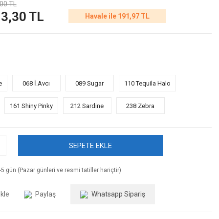
00 TL
3,30 TL
Havale ile 191,97 TL
e
068 İ.Avcı
089 Sugar
110 Tequila Halo
161 Shiny Pinky
212 Sardine
238 Zebra
SEPETE EKLE
5 gün (Pazar günleri ve resmi tatiller hariçtir)
Paylaş
Whatsapp Sipariş