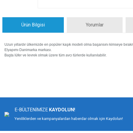
Ürün Bilgisi
Yorumlar
Uzun yıllardır ülkemizde en popüler kaşık modeli olma başarısını kimseye bıra
Elyapımı Danimarka markası.
Başta lüfer ve levrek olmak üzere tüm avcı türlerde kullanılabilir.
Bu ürünün fiyat bilgisi, resim, ürün açıklamalarında ve diğer konularda yeters
Görüş ve önerileriniz için teşekkür ederiz.
Ürün resmi kalitesiz, bozuk veya görüntülenemiyor.
Ürün açıklamasında eksik bilgiler bulunuyor.
E-BÜLTENİMİZE
KAYDOLUN!
Ürün bilgilerinde hatalar bulunuyor.
Yeniliklerden ve kampanyalardan haberdar olmak için Kaydolun!
Ürün fiyatı diğer sitelerden daha pahalı.
Bu ürüne benzer farklı alternatifler olmalı.