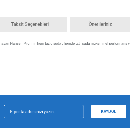
Taksit Seçenekleri
Önerileriniz
kmayan Hansen Pilgrim , hem tuzlu suda , hemde tatlı suda mükemmel performans ve
iz gördüğünüz noktaları öneri formunu kullanarak tarafımıza iletebilirsiniz.
Bu ürüne ilk yorumu siz yapın!
Yorum Yaz
KAYDOL