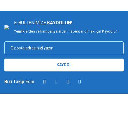
E-BÜLTENİMİZE
KAYDOLUN!
Yeniliklerden ve kampanyalardan haberdar olmak için Kaydolun!
KAYDOL
Bizi Takip Edin
DİMAĞ BALIKÇILIK
Dimağ Balıkçılık Limited Şirketi 2002 yılından beri ticari faaliyette olan,
balıkçılık, ağ ve olta malzemeleri sektöründe faal, sektörü ve sportif