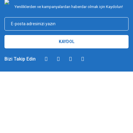
Yeniliklerden ve kampanyalardan haberdar olmak için Kaydolun!
KAYDOL
Bizi Takip Edin
DİMAĞ BALIKÇILIK
Dimağ Balıkçılık Limited Şirketi 2002 yılından beri ticari faaliyette olan,
balıkçılık, ağ ve olta malzemeleri sektöründe faal, sektörü ve sportif
balıkçılığı üst seviyelere taşımayı hedefleyen bir kuruluştur. 2002 yılından
günümüze kadar %100 müşteri memnuniyeti ve doğru sportif balıkçılık
ilkesiyle hareket etmiş ve bu yönde adımlar atmıştır. Bu adımlar
doğrultusunda 2012 yılında YUKI markasını Türkiye'ye getirerek sektörde