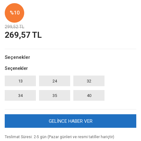
%10
299,52 TL
269,57 TL
Seçenekler
Seçenekler
13
24
32
34
35
40
GELİNCE HABER VER
Teslimat Süresi: 2-5 gün (Pazar günleri ve resmi tatiller hariçtir)