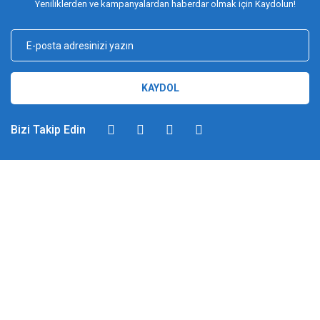
Yeniliklerden ve kampanyalardan haberdar olmak için Kaydolun!
KAYDOL
Bizi Takip Edin
DİMAĞ BALIKÇILIK
Dimağ Balıkçılık Limited Şirketi 2002 yılından beri ticari faaliyette olan,
balıkçılık, ağ ve olta malzemeleri sektöründe faal, sektörü ve sportif
balıkçılığı üst seviyelere taşımayı hedefleyen bir kuruluştur. 2002 yılından
günümüze kadar %100 müşteri memnuniyeti ve doğru sportif balıkçılık
ilkesiyle hareket etmiş ve bu yönde adımlar atmıştır. Bu adımlar
doğrultusunda 2012 yılında YUKI markasını Türkiye'ye getirerek sektörde
attığı pozitif adımları taçlandırmıştır. Bilindiği gibi İspanyol-Japon