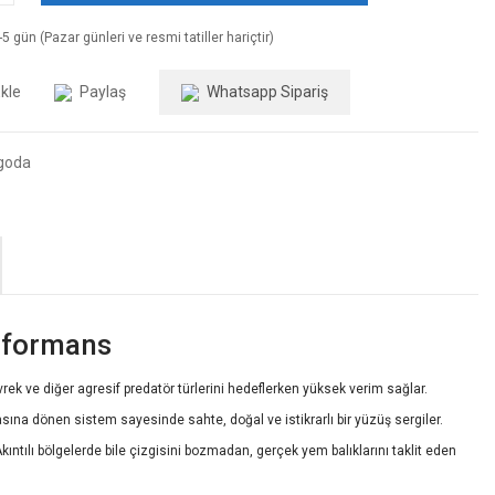
5 gün (Pazar günleri ve resmi tatiller hariçtir)
Paylaş
Whatsapp Sipariş
goda
rformans
rek ve diğer agresif predatör türlerini hedeflerken yüksek verim sağlar.
asına dönen sistem sayesinde sahte, doğal ve istikrarlı bir yüzüş sergiler.
Akıntılı bölgelerde bile çizgisini bozmadan, gerçek yem balıklarını taklit eden