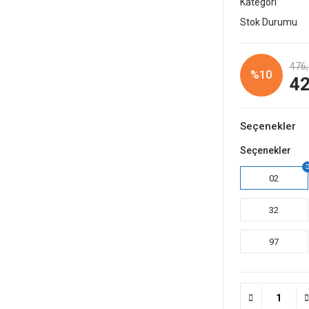
Kategori
Stok Durumu
476,
%10
42
Seçenekler
Seçenekler
02
32
97