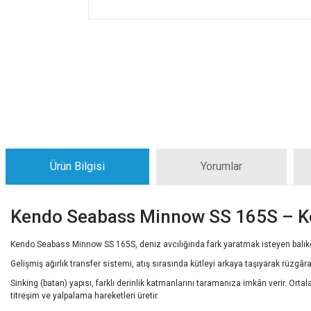
Ürün Bilgisi
Yorumlar
Kendo Seabass Minnow SS 165S – Ko
Kendo Seabass Minnow SS 165S, deniz avcılığında fark yaratmak isteyen balıkçıla
Gelişmiş ağırlık transfer sistemi, atış sırasında kütleyi arkaya taşıyarak rüzgâ
Sinking (batan) yapısı, farklı derinlik katmanlarını taramanıza imkân verir. Ort
titreşim ve yalpalama hareketleri üretir.