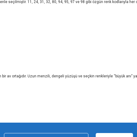
 özenle seçilmiştir. 11, 24, 31, 32, 80, 94, 95, 97 ve 98 gibi özgün renk kodlarıyla 
ir av ortağıdır. Uzun menzili, dengeli yüzüşü ve seçkin renkleriyle “büyük anı” y
iz gördüğünüz noktaları öneri formunu kullanarak tarafımıza iletebilirsiniz.
Bu ürüne ilk yorumu siz yapın!
Yorum Yaz