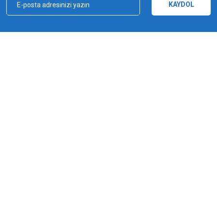
KAYDOL
kçılık, ağ ve olta malzemeleri sektöründe faal, sektörü ve sportif balıkçılığı üst 
e bu yönde adımlar atmıştır. Bu adımlar doğrultusunda 2012 yılında YUKI markasın
Gönder
a şampiyonluğu kazanılmıştır. YUKI, ürün yelpazesiyle amatörden profesyoneller
ürlü ekipmanı üreten bir dünya markasıdır.
MARKALAR
Yuki
Fishus
Shimano
Daiwa