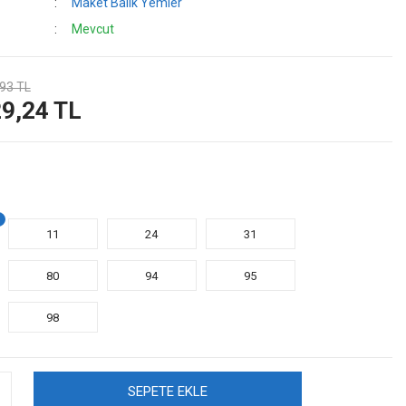
Maket Balık Yemler
Mevcut
93 TL
9,24 TL
11
24
31
80
94
95
98
SEPETE EKLE