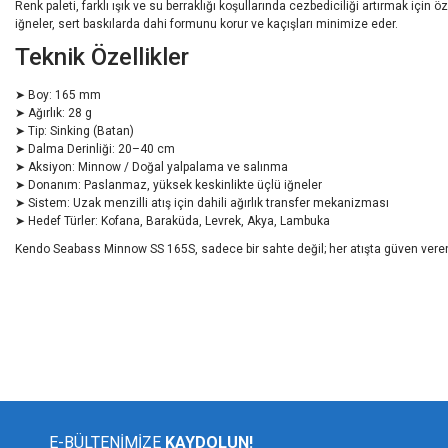
Renk paleti, farklı ışık ve su berraklığı koşullarında cezbediciliği artırmak için
iğneler, sert baskılarda dahi formunu korur ve kaçışları minimize eder.
Teknik Özellikler
➤ Boy: 165 mm
➤ Ağırlık: 28 g
➤ Tip: Sinking (Batan)
➤ Dalma Derinliği: 20–40 cm
➤ Aksiyon: Minnow / Doğal yalpalama ve salınma
➤ Donanım: Paslanmaz, yüksek keskinlikte üçlü iğneler
➤ Sistem: Uzak menzilli atış için dahili ağırlık transfer mekanizması
➤ Hedef Türler: Kofana, Baraküda, Levrek, Akya, Lambuka
Kendo Seabass Minnow SS 165S, sadece bir sahte değil; her atışta güven veren b
Bu ürünün fiyat bilgisi, resim, ürün açıklamalarında ve diğer konularda yeters
Görüş ve önerileriniz için teşekkür ederiz.
Ürün resmi kalitesiz, bozuk veya görüntülenemiyor.
Ürün açıklamasında eksik bilgiler bulunuyor.
E-BÜLTENİMİZE
KAYDOLUN!