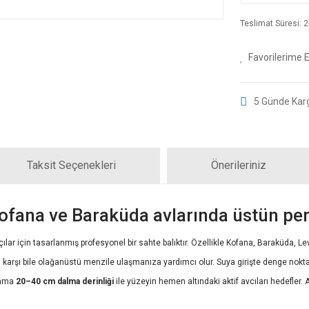
Teslimat Süresi: 2-
5 Günde Kar
Taksit Seçenekleri
Önerileriniz
fana ve Baraküda avlarında üstün pe
r için tasarlanmış profesyonel bir sahte balıktır. Özellikle Kofana, Baraküda, Lev
ra karşı bile olağanüstü menzile ulaşmanıza yardımcı olur. Suya girişte denge nokt
alama
20–40 cm dalma derinliği
ile yüzeyin hemen altındaki aktif avcıları hedefler. 