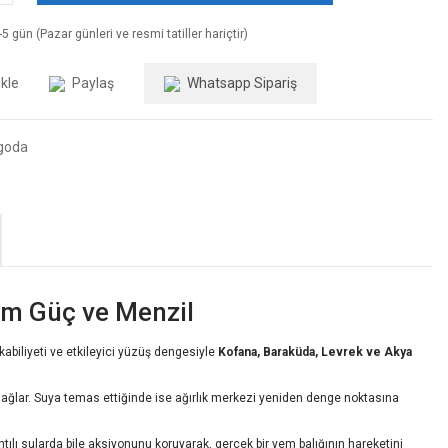
5 gün (Pazar günleri ve resmi tatiller hariçtir)
Paylaş
Whatsapp Sipariş
goda
m Güç ve Menzil
kabiliyeti ve etkileyici yüzüş dengesiyle
Kofana, Baraküda, Levrek ve Akya
 sağlar. Suya temas ettiğinde ise ağırlık merkezi yeniden denge noktasına
ıntılı sularda bile aksiyonunu koruyarak, gerçek bir yem balığının hareketini