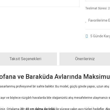
Teslimat Süresi: 2-
5 Günde Kar
Taksit Seçenekleri
Önerileriniz
fana ve Baraküda Avlarında Maksimu
asarlanmış profesyonel bir sahte balıktır. Bu model, güçlü gövde yapısı, uzun atış 
a taşır ve böylece rüzgârlı havalarda bile olağanüstü atış mesafelerine ulaşmanızı
rsiniz. Ortalama
20–40 cm dalma derinliği
ile yüzeye yakın avcı türleri hedefler. Ak