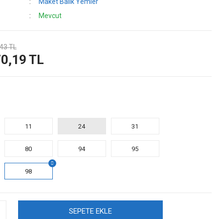
Maket Balık Yemler
Mevcut
43 TL
0,19 TL
11
24
31
80
94
95
98
SEPETE EKLE