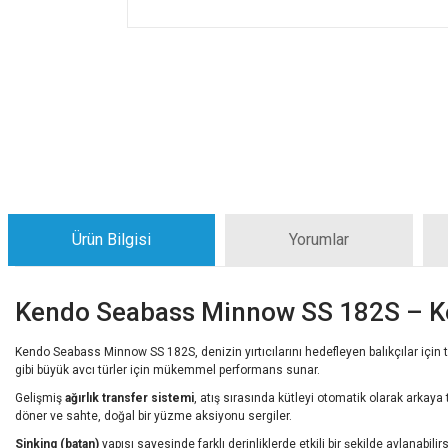
Ürün Bilgisi
Yorumlar
Kendo Seabass Minnow SS 182S – Ko
Kendo Seabass Minnow SS 182S, denizin yırtıcılarını hedefleyen balıkçılar için t
gibi büyük avcı türler için mükemmel performans sunar.
Gelişmiş
ağırlık transfer sistemi
, atış sırasında kütleyi otomatik olarak arkay
döner ve sahte, doğal bir yüzme aksiyonu sergiler.
Sinking (batan)
yapısı sayesinde farklı derinliklerde etkili bir şekilde avlanabili