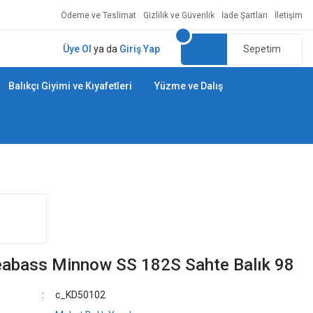
Ödeme ve Teslimat
Gizlilik ve Güvenlik
İade Şartları
İletişim
Üye Ol
ya da
Giriş Yap
Sepetim
Balıkçı Giyimi ve Kıyafetleri
Yüzme ve Dalış
abass Minnow SS 182S Sahte Balık 98
c_KD50102