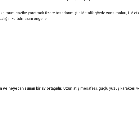
aksimum cazibe yaratmak üzere tasarlanmıştır. Metalik gövde yansımaları, UV etkili 
alığın kurtulmasını engeller.
n ve heyecan sunan bir av ortağıdır.
Uzun atış mesafesi, güçlü yüzüş karakteri v
iz gördüğünüz noktaları öneri formunu kullanarak tarafımıza iletebilirsiniz.
Bu ürüne ilk yorumu siz yapın!