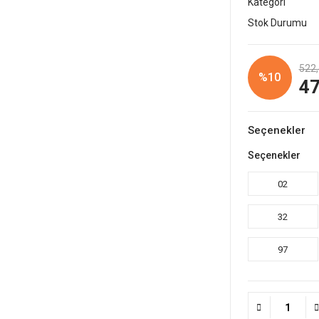
Kategori
Stok Durumu
522,
%10
47
Seçenekler
Seçenekler
02
32
97