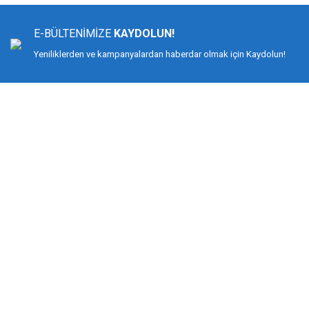
Ürün resmi kalitesiz, bozuk veya görüntülenemiyor.
Ürün açıklamasında eksik bilgiler bulunuyor.
E-BÜLTENİMİZE
KAYDOLUN!
Ürün bilgilerinde hatalar bulunuyor.
Yeniliklerden ve kampanyalardan haberdar olmak için Kaydolun!
Ürün fiyatı diğer sitelerden daha pahalı.
Bu ürüne benzer farklı alternatifler olmalı.
DİMAĞ BALIKÇILIK
Dimağ Balıkçılık Limited Şirketi 2002 yılından beri ticari faaliyette olan, balı
%100 müşteri memnuniyeti ve doğru sportif balıkçılık ilkesiyle hareket etmiş v
Bilindiği gibi İspanyol-Japon menşeili olan YUKI ekipmanlarıyla birçok düny
kamış ve makine değil, giyimden, iğneye, çantadan, maket balığa kadar her t
KURUMSAL
MÜŞTERİ HİZMETLERİ
Biz Kimiz?
Mesafeli Satış Sözleşmesi
İletişim
Gizlilik ve Güvenlik