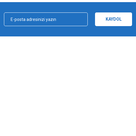
Yorum Yaz
KAYDOL
kçılık, ağ ve olta malzemeleri sektöründe faal, sektörü ve sportif balıkçılığı üst 
e bu yönde adımlar atmıştır. Bu adımlar doğrultusunda 2012 yılında YUKI markasın
Gönder
a şampiyonluğu kazanılmıştır. YUKI, ürün yelpazesiyle amatörden profesyoneller
ürlü ekipmanı üreten bir dünya markasıdır.
MARKALAR
Yuki
Fishus