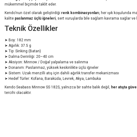
mükemmel biçimde taklit eder.
Kendo’nun özel olarak geliştirdiği
renk kombinasyonları
, her ışık koşulunda m
kalite
paslanmaz üçlü iğneleri
, sert vuruşlarda bile sağlam kavrama sağlar ve b
Teknik Özellikler
➤ Boy: 182 mm
➤ Ağırlık: 37.5 g
➤ Tip: Sinking (Batan)
➤ Dalma Derinliği: 20–40 cm
➤ Aksiyon: Minnow / Doğal yalpalama ve salınma
➤ Donanım: Paslanmaz, yüksek keskinlikte üçlü iğneler
➤ Sistem: Uzak menzilli atış için dahili ağırlık transfer mekanizması
➤ Hedef Türler: Kofana, Baraküda, Levrek, Akya, Lambuka
Kendo Seabass Minnow SS 182S, yalnızca bir sahte balık değil,
her atışta güve
tercihi olacaktır.
Bu ürünün fiyat bilgisi, resim, ürün açıklamalarında ve diğer konularda yeters
Görüş ve önerileriniz için teşekkür ederiz.