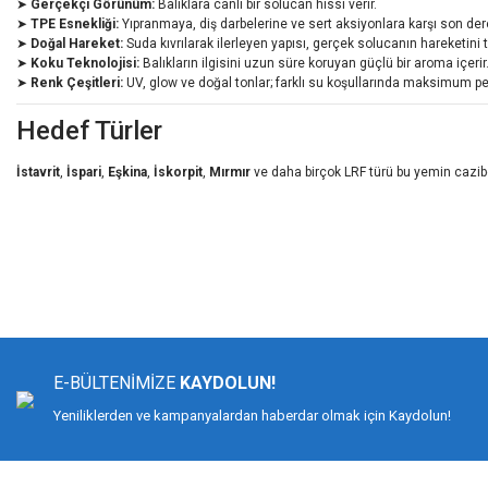
➤
Gerçekçi Görünüm:
Balıklara canlı bir solucan hissi verir.
➤
TPE Esnekliği:
Yıpranmaya, diş darbelerine ve sert aksiyonlara karşı son dere
➤
Doğal Hareket:
Suda kıvrılarak ilerleyen yapısı, gerçek solucanın hareketini t
➤
Koku Teknolojisi:
Balıkların ilgisini uzun süre koruyan güçlü bir aroma içerir
➤
Renk Çeşitleri:
UV, glow ve doğal tonlar; farklı su koşullarında maksimum pe
Hedef Türler
İstavrit
,
İspari
,
Eşkina
,
İskorpit
,
Mırmır
ve daha birçok LRF türü bu yemin cazib
Bu ürünün fiyat bilgisi, resim, ürün açıklamalarında ve diğer konularda yeters
Görüş ve önerileriniz için teşekkür ederiz.
Ürün resmi kalitesiz, bozuk veya görüntülenemiyor.
Ürün açıklamasında eksik bilgiler bulunuyor.
E-BÜLTENİMİZE
KAYDOLUN!
Ürün bilgilerinde hatalar bulunuyor.
Yeniliklerden ve kampanyalardan haberdar olmak için Kaydolun!
Ürün fiyatı diğer sitelerden daha pahalı.
Bu ürüne benzer farklı alternatifler olmalı.