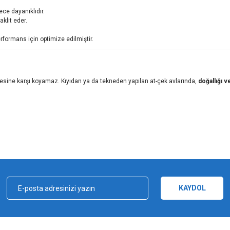
ce dayanıklıdır.
aklit eder.
.
rformans için optimize edilmiştir.
esine karşı koyamaz. Kıyıdan ya da tekneden yapılan at-çek avlarında,
doğallığı 
iz gördüğünüz noktaları öneri formunu kullanarak tarafımıza iletebilirsiniz.
Bu ürüne ilk yorumu siz yapın!
Yorum Yaz
KAYDOL