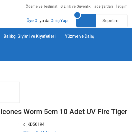
Ödeme ve Teslimat
Gizlilik ve Güvenlik
İade Şartları
İletişim
Üye Ol
ya da
Giriş Yap
Sepetim
Balıkçı Giyimi ve Kıyafetleri
Yüzme ve Dalış
licones Worm 5cm 10 Adet UV Fire Tiger
c_KD50194