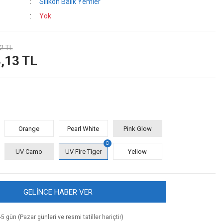
Silikon Balık Yemler
Yok
2 TL
,13 TL
Orange
Pearl White
Pink Glow
UV Camo
UV Fire Tiger
Yellow
GELİNCE HABER VER
5 gün (Pazar günleri ve resmi tatiller hariçtir)