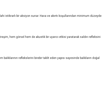
 dahi istikrarlı bir aksiyon sunar. Hava ve akıntı koşullarından minimum düzeyde
titreşim, hem görsel hem de akustik bir uyarıcı etkisi yaratarak saldırı refleksini
 balıklarının reflekslerini birebir taklit eden yapısı sayesinde balıkların doğal