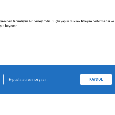
 yeniden tanımlayan bir deneyimdir.
Güçlü yapısı, yüksek titreşim performansı ve 
uruşta heyecan…
iz gördüğünüz noktaları öneri formunu kullanarak tarafımıza iletebilirsiniz.
Bu ürüne ilk yorumu siz yapın!
Yorum Yaz
KAYDOL