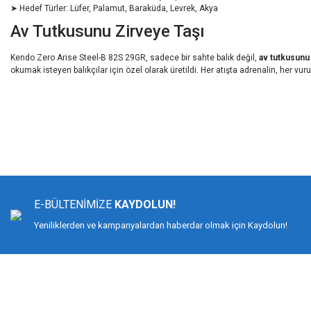
➤ Hedef Türler: Lüfer, Palamut, Baraküda, Levrek, Akya
Av Tutkusunu Zirveye Taşı
Kendo Zero Arise Steel-B 82S 29GR, sadece bir sahte balık değil,
av tutkusunu
okumak isteyen balıkçılar için özel olarak üretildi. Her atışta adrenalin, her v
Bu ürünün fiyat bilgisi, resim, ürün açıklamalarında ve diğer konularda yeters
Görüş ve önerileriniz için teşekkür ederiz.
Ürün resmi kalitesiz, bozuk veya görüntülenemiyor.
Ürün açıklamasında eksik bilgiler bulunuyor.
E-BÜLTENİMİZE
KAYDOLUN!
Ürün bilgilerinde hatalar bulunuyor.
Yeniliklerden ve kampanyalardan haberdar olmak için Kaydolun!
Ürün fiyatı diğer sitelerden daha pahalı.
Bu ürüne benzer farklı alternatifler olmalı.
DİMAĞ BALIKÇILIK