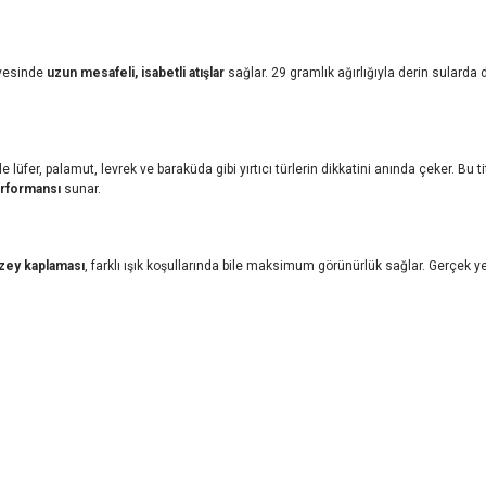
ayesinde
uzun mesafeli, isabetli atışlar
sağlar. 29 gramlık ağırlığıyla derin sularda
le lüfer, palamut, levrek ve baraküda gibi yırtıcı türlerin dikkatini anında çeker. Bu 
erformansı
sunar.
üzey kaplaması
, farklı ışık koşullarında bile maksimum görünürlük sağlar. Gerçek yem