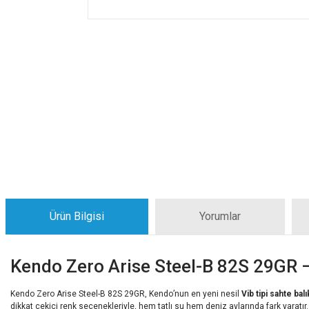
Ürün Bilgisi
Yorumlar
Kendo Zero Arise Steel-B 82S 29GR –
Kendo Zero Arise Steel-B 82S 29GR, Kendo’nun en yeni nesil
Vib tipi sahte bal
dikkat çekici renk seçenekleriyle, hem tatlı su hem deniz avlarında fark yaratır.