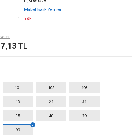
c_KD50078
Maket Balık Yemler
Yok
70 TL
7,13 TL
101
102
103
13
24
31
35
40
79
99