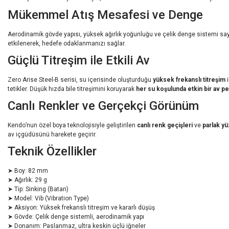
Mükemmel Atış Mesafesi ve Denge
Aerodinamik gövde yapısı, yüksek ağırlık yoğunluğu ve çelik denge sistemi s
etkilenerek, hedefe odaklanmanızı sağlar.
Güçlü Titreşim ile Etkili Av
Zero Arise Steel-B serisi, su içerisinde oluşturduğu
yüksek frekanslı titreşim
i
tetikler. Düşük hızda bile titreşimini koruyarak
her su koşulunda etkin bir av p
Canlı Renkler ve Gerçekçi Görünüm
Kendo’nun özel boya teknolojisiyle geliştirilen
canlı renk geçişleri
ve
parlak y
av içgüdüsünü harekete geçirir.
Teknik Özellikler
➤ Boy: 82 mm
➤ Ağırlık: 29 g
➤ Tip: Sinking (Batan)
➤ Model: Vib (Vibration Type)
➤ Aksiyon: Yüksek frekanslı titreşim ve kararlı düşüş
➤ Gövde: Çelik denge sistemli, aerodinamik yapı
➤ Donanım: Paslanmaz, ultra keskin üçlü iğneler