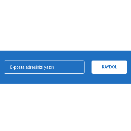
iz gördüğünüz noktaları öneri formunu kullanarak tarafımıza iletebilirsiniz.
Bu ürüne ilk yorumu siz yapın!
Yorum Yaz
KAYDOL
kçılık, ağ ve olta malzemeleri sektöründe faal, sektörü ve sportif balıkçılığı üst 
e bu yönde adımlar atmıştır. Bu adımlar doğrultusunda 2012 yılında YUKI markasın
Gönder
a şampiyonluğu kazanılmıştır. YUKI, ürün yelpazesiyle amatörden profesyoneller