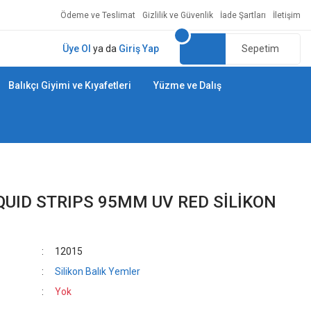
Ödeme ve Teslimat
Gizlilik ve Güvenlik
İade Şartları
İletişim
Üye Ol
ya da
Giriş Yap
Sepetim
Balıkçı Giyimi ve Kıyafetleri
Yüzme ve Dalış
QUID STRIPS 95MM UV RED SİLİKON
12015
Silikon Balık Yemler
Yok