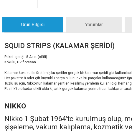
Ürün Bilgisi
Yorumlar
SQUID STRIPS (KALAMAR ŞERİDİ)
Paket İçeriği: 8 Adet (çiftli)
Kokulu, UV floresan
Kalamar kokusu ile üretilmiş bu şeritler gerçek bir kalamar şeridi gibi kullanılabili
Her pakette 8 adet çift kuyruklu parça bulunur ve bu parçalar kullanacağınız iğne 
Tuzlu su için, Nikko'nun kalamar şeritleri kesilmiş yemlerin kullanıldığı herhangi 
Pasifik'te o kadar etkili oldu ki, artık gerçek kalamar yerine ticari balıkçılar tara
NIKKO
Nikko 1 Şubat 1964'te kurulmuş olup, me
şişeleme, vakum kalıplama, kozmetik ve 