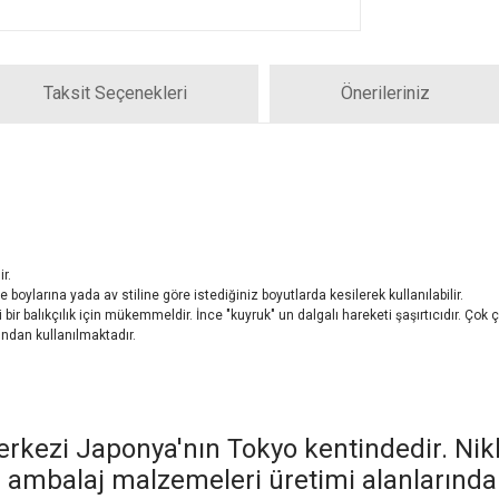
Taksit Seçenekleri
Önerileriniz
r.
boylarına yada av stiline göre istediğiniz boyutlarda kesilerek kullanılabilir.
bir balıkçılık için mükemmeldir. İnce "kuyruk" un dalgalı hareketi şaşırtıcıdır. Çok çe
fından kullanılmaktadır.
rkezi Japonya'nın Tokyo kentindedir. Nikk
ambalaj malzemeleri üretimi alanlarında 