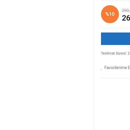
290,
%10
26
Teslimat Süresi: 2-