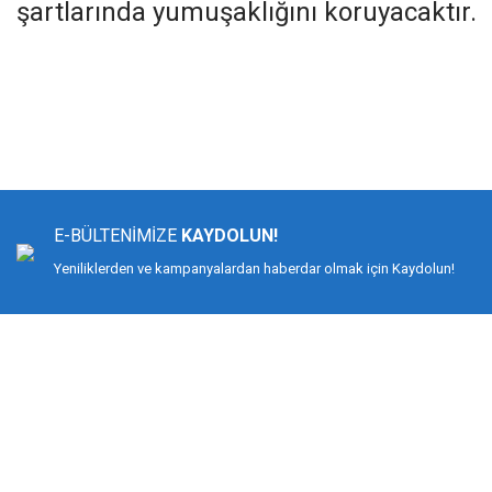
şartlarında yumuşaklığını koruyacaktır.
Bu ürünün fiyat bilgisi, resim, ürün açıklamalarında ve diğer konularda yeters
Görüş ve önerileriniz için teşekkür ederiz.
Ürün resmi kalitesiz, bozuk veya görüntülenemiyor.
Ürün açıklamasında eksik bilgiler bulunuyor.
E-BÜLTENİMİZE
KAYDOLUN!
Ürün bilgilerinde hatalar bulunuyor.
Yeniliklerden ve kampanyalardan haberdar olmak için Kaydolun!
Ürün fiyatı diğer sitelerden daha pahalı.
Bu ürüne benzer farklı alternatifler olmalı.
DİMAĞ BALIKÇILIK
Dimağ Balıkçılık Limited Şirketi 2002 yılından beri ticari faaliyette olan, balı
%100 müşteri memnuniyeti ve doğru sportif balıkçılık ilkesiyle hareket etmiş v
Bilindiği gibi İspanyol-Japon menşeili olan YUKI ekipmanlarıyla birçok düny