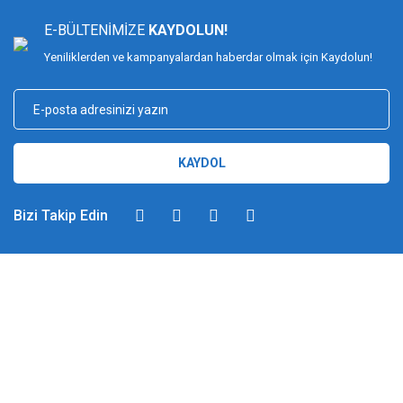
E-BÜLTENİMİZE
KAYDOLUN!
Yeniliklerden ve kampanyalardan haberdar olmak için Kaydolun!
KAYDOL
Bizi Takip Edin
DİMAĞ BALIKÇILIK
Dimağ Balıkçılık Limited Şirketi 2002 yılından beri ticari faaliyette olan,
balıkçılık, ağ ve olta malzemeleri sektöründe faal, sektörü ve sportif
balıkçılığı üst seviyelere taşımayı hedefleyen bir kuruluştur. 2002 yılından
günümüze kadar %100 müşteri memnuniyeti ve doğru sportif balıkçılık