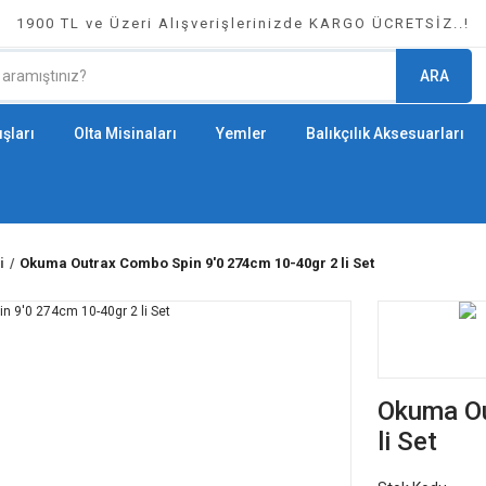
1900 TL ve Üzeri Alışverişlerinizde KARGO ÜCRETSİZ..!
ARA
şları
Olta Misinaları
Yemler
Balıkçılık Aksesuarları
i
Okuma Outrax Combo Spin 9'0 274cm 10-40gr 2 li Set
Okuma Ou
li Set