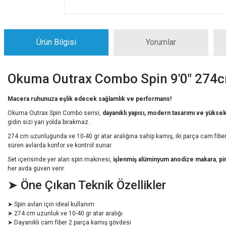
Ürün Bilgisi
Yorumlar
Okuma Outrax Combo Spin 9'0" 274cm
Macera ruhunuza eşlik edecek sağlamlık ve performans!
Okuma Outrax Spin Combo serisi,
dayanıklı yapısı, modern tasarımı ve yükse
gidin sizi yarı yolda bırakmaz.
274 cm uzunluğunda ve 10-40 gr atar aralığına sahip kamış, iki parça cam fiber
süren avlarda konfor ve kontrol sunar.
Set içerisinde yer alan spin makinesi,
işlenmiş alüminyum anodize makara
,
pi
her avda güven verir.
➤ Öne Çıkan Teknik Özellikler
➤ Spin avları için ideal kullanım
➤ 274 cm uzunluk ve 10-40 gr atar aralığı
➤ Dayanıklı cam fiber 2 parça kamış gövdesi