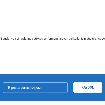
li atışlar ve spin avlarında yüksek performans arayan balıkçılar için güçlü bir seçe
iz gördüğünüz noktaları öneri formunu kullanarak tarafımıza iletebilirsiniz.
Bu ürüne ilk yorumu siz yapın!
Yorum Yaz
KAYDOL