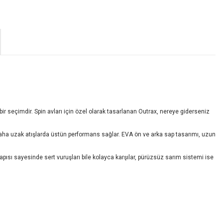
bir seçimdir. Spin avları için özel olarak tasarlanan Outrax, nereye giderseniz
 daha uzak atışlarda üstün performans sağlar. EVA ön ve arka sap tasarımı, uzun
yapısı sayesinde sert vuruşları bile kolayca karşılar, pürüzsüz sarım sistemi ise