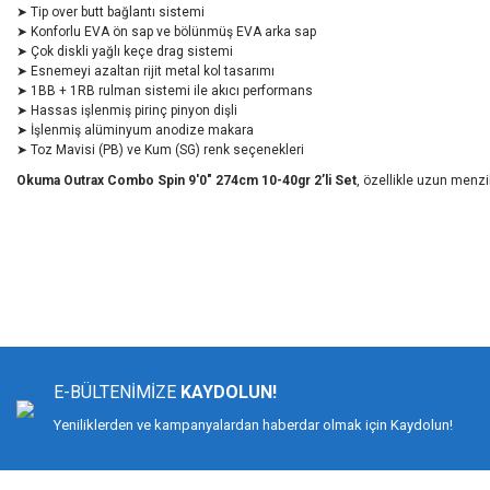
➤ Tip over butt bağlantı sistemi
➤ Konforlu EVA ön sap ve bölünmüş EVA arka sap
➤ Çok diskli yağlı keçe drag sistemi
➤ Esnemeyi azaltan rijit metal kol tasarımı
➤ 1BB + 1RB rulman sistemi ile akıcı performans
➤ Hassas işlenmiş pirinç pinyon dişli
➤ İşlenmiş alüminyum anodize makara
➤ Toz Mavisi (PB) ve Kum (SG) renk seçenekleri
Okuma Outrax Combo Spin 9'0" 274cm 10-40gr 2’li Set
, özellikle uzun menzil
Bu ürünün fiyat bilgisi, resim, ürün açıklamalarında ve diğer konularda yeters
Görüş ve önerileriniz için teşekkür ederiz.
Ürün resmi kalitesiz, bozuk veya görüntülenemiyor.
Ürün açıklamasında eksik bilgiler bulunuyor.
E-BÜLTENİMİZE
KAYDOLUN!
Ürün bilgilerinde hatalar bulunuyor.
Yeniliklerden ve kampanyalardan haberdar olmak için Kaydolun!
Ürün fiyatı diğer sitelerden daha pahalı.
Bu ürüne benzer farklı alternatifler olmalı.