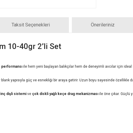
Taksit Seçenekleri
Önerileriniz
 10-40gr 2’li Set
k performansı
ile hem yeni başlayan balıkçılar hem de deneyimli avcılar için ideal 
 blank yapısıyla güç ve esnekliği bir araya getirir. Uzun boyu sayesinde özellikle
rinç dişli sistemi
ve
çok diskli yağlı keçe drag mekanizması
ile öne çıkar. Güçlü 