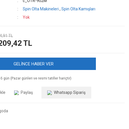
c_OTR-902M
Spin Olta Makineleri
,
Spin Olta Kamışları
Yok
4,91 TL
209,42 TL
GELİNCE HABER VER
5 gün (Pazar günleri ve resmi tatiller hariçtir)
Paylaş
Whatsapp Sipariş
goda