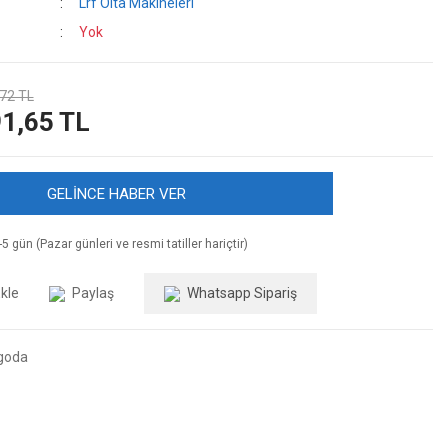
Lrf Olta Makineleri
Yok
72 TL
1,65 TL
GELİNCE HABER VER
5 gün (Pazar günleri ve resmi tatiller hariçtir)
Paylaş
Whatsapp Sipariş
goda