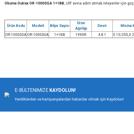
Okuma Outrax OR-1000SGA 1+1BB
, LRF avına adım atmak isteyenler için güçlü 
Ürün
Ürün Kodu
Modeli
Bilye Sayısı
Devir
Misina 
Ağırlığı
OR-1000SGA
OR-1000SGA
1+1BB
199GR
4.8:1
0.15/250,0.
Bu ürünün fiyat bilgisi, resim, ürün açıklamalarında ve diğer konularda yeters
Görüş ve önerileriniz için teşekkür ederiz.
Ürün resmi kalitesiz, bozuk veya görüntülenemiyor.
Ürün açıklamasında eksik bilgiler bulunuyor.
E-BÜLTENİMİZE
KAYDOLUN!
Ürün bilgilerinde hatalar bulunuyor.
Yeniliklerden ve kampanyalardan haberdar olmak için Kaydolun!
Ürün fiyatı diğer sitelerden daha pahalı.
Bu ürüne benzer farklı alternatifler olmalı.
DİMAĞ BALIKÇILIK