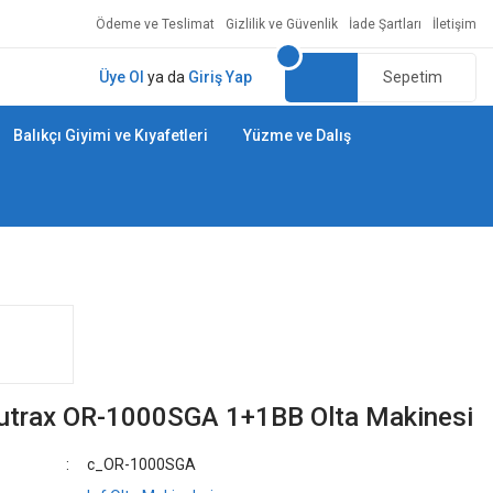
Ödeme ve Teslimat
Gizlilik ve Güvenlik
İade Şartları
İletişim
Üye Ol
ya da
Giriş Yap
Sepetim
Balıkçı Giyimi ve Kıyafetleri
Yüzme ve Dalış
trax OR-1000SGA 1+1BB Olta Makinesi
c_OR-1000SGA