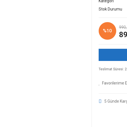
Kategori
Stok Durumu
990,
%10
89
Teslimat Süresi: 2-
5 Günde Kar