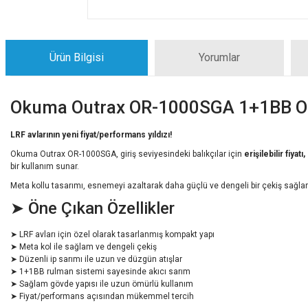
Ürün Bilgisi
Yorumlar
Okuma Outrax OR-1000SGA 1+1BB Ol
LRF avlarının yeni fiyat/performans yıldızı!
Okuma Outrax OR-1000SGA, giriş seviyesindeki balıkçılar için
erişilebilir fiya
bir kullanım sunar.
Meta kollu tasarımı, esnemeyi azaltarak daha güçlü ve dengeli bir çekiş sağlar. 
➤ Öne Çıkan Özellikler
➤ LRF avları için özel olarak tasarlanmış kompakt yapı
➤ Meta kol ile sağlam ve dengeli çekiş
➤ Düzenli ip sarımı ile uzun ve düzgün atışlar
➤ 1+1BB rulman sistemi sayesinde akıcı sarım
➤ Sağlam gövde yapısı ile uzun ömürlü kullanım
➤ Fiyat/performans açısından mükemmel tercih