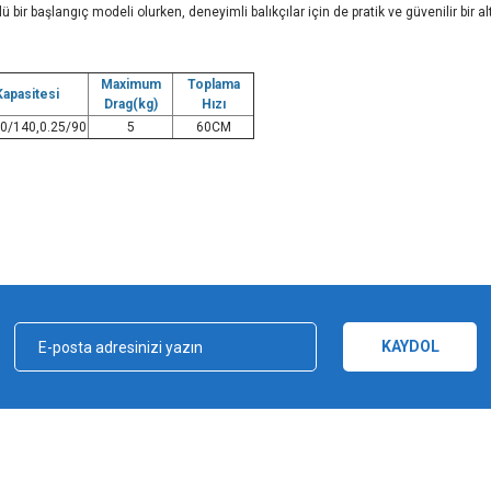
bir başlangıç modeli olurken, deneyimli balıkçılar için de pratik ve güvenilir bir alte
Maximum
Toplama
Kapasitesi
Drag(kg)
Hızı
20/140,0.25/90
5
60CM
iz gördüğünüz noktaları öneri formunu kullanarak tarafımıza iletebilirsiniz.
Bu ürüne ilk yorumu siz yapın!
Yorum Yaz
KAYDOL