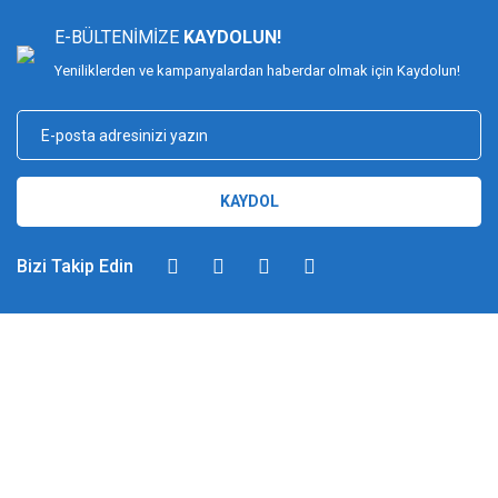
E-BÜLTENİMİZE
KAYDOLUN!
Yeniliklerden ve kampanyalardan haberdar olmak için Kaydolun!
KAYDOL
Bizi Takip Edin
DİMAĞ BALIKÇILIK
Dimağ Balıkçılık Limited Şirketi 2002 yılından beri ticari faaliyette olan,
balıkçılık, ağ ve olta malzemeleri sektöründe faal, sektörü ve sportif
balıkçılığı üst seviyelere taşımayı hedefleyen bir kuruluştur. 2002 yılından
günümüze kadar %100 müşteri memnuniyeti ve doğru sportif balıkçılık