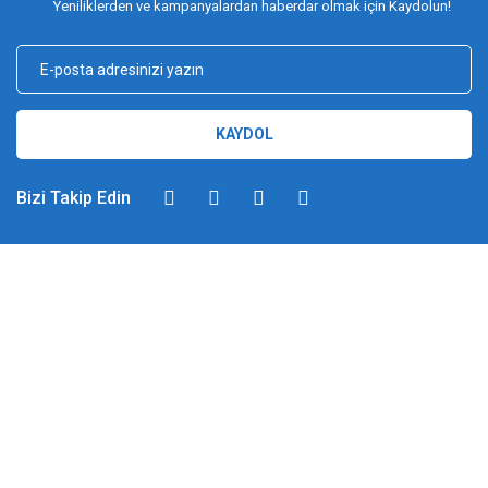
Yeniliklerden ve kampanyalardan haberdar olmak için Kaydolun!
KAYDOL
Bizi Takip Edin
DİMAĞ BALIKÇILIK
Dimağ Balıkçılık Limited Şirketi 2002 yılından beri ticari faaliyette olan,
balıkçılık, ağ ve olta malzemeleri sektöründe faal, sektörü ve sportif
balıkçılığı üst seviyelere taşımayı hedefleyen bir kuruluştur. 2002 yılından
günümüze kadar %100 müşteri memnuniyeti ve doğru sportif balıkçılık
ilkesiyle hareket etmiş ve bu yönde adımlar atmıştır. Bu adımlar
doğrultusunda 2012 yılında YUKI markasını Türkiye'ye getirerek sektörde
attığı pozitif adımları taçlandırmıştır. Bilindiği gibi İspanyol-Japon