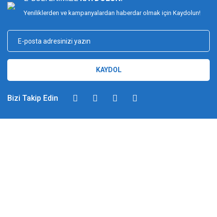
Yeniliklerden ve kampanyalardan haberdar olmak için Kaydolun!
KAYDOL
Bizi Takip Edin
DİMAĞ BALIKÇILIK
Dimağ Balıkçılık Limited Şirketi 2002 yılından beri ticari faaliyette olan,
balıkçılık, ağ ve olta malzemeleri sektöründe faal, sektörü ve sportif
balıkçılığı üst seviyelere taşımayı hedefleyen bir kuruluştur. 2002 yılından
günümüze kadar %100 müşteri memnuniyeti ve doğru sportif balıkçılık
ilkesiyle hareket etmiş ve bu yönde adımlar atmıştır. Bu adımlar
doğrultusunda 2012 yılında YUKI markasını Türkiye'ye getirerek sektörde