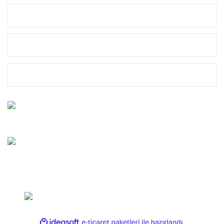
MÜŞTERİ HİZMETLERİ
MARKALAR
YASAL
Bize Ulaşın
0212 659 10 45
Whatsapp Destek
0544 659 10 45
Copyright 2025 OLTAYAGEL. Her Hakkı Saklıdır.
ile
ideasoft
e-