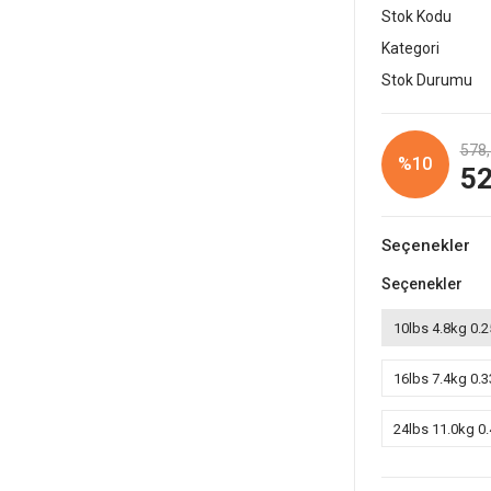
Stok Kodu
Kategori
Stok Durumu
578,
%10
52
Seçenekler
Seçenekler
10lbs 4.8kg 0
16lbs 7.4kg 0
24lbs 11.0kg 