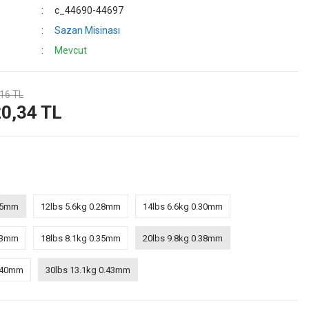
c_44690-44697
Sazan Misinası
Mevcut
16 TL
0,34 TL
.25mm
12lbs 5.6kg 0.28mm
14lbs 6.6kg 0.30mm
.33mm
18lbs 8.1kg 0.35mm
20lbs 9.8kg 0.38mm
0.40mm
30lbs 13.1kg 0.43mm