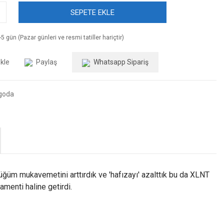
SEPETE EKLE
5 gün (Pazar günleri ve resmi tatiller hariçtir)
Paylaş
Whatsapp Sipariş
goda
ğüm mukavemetini arttırdık ve 'hafızayı' azalttık bu da XLNT
menti haline getirdi.