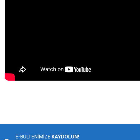
Bu ürünün fiyat bilgisi, resim, ürün açıklamalarında ve diğer konularda yeters
Görüş ve önerileriniz için teşekkür ederiz.
Ürün resmi kalitesiz, bozuk veya görüntülenemiyor.
Ürün açıklamasında eksik bilgiler bulunuyor.
E-BÜLTENİMİZE
KAYDOLUN!