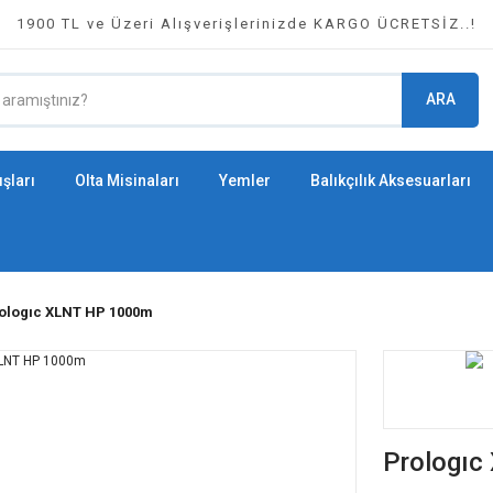
1900 TL ve Üzeri Alışverişlerinizde KARGO ÜCRETSİZ..!
ARA
şları
Olta Misinaları
Yemler
Balıkçılık Aksesuarları
ologıc XLNT HP 1000m
Prologı