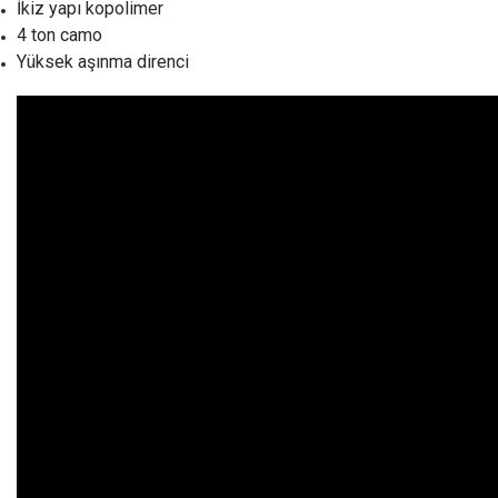
İkiz yapı kopolimer
4 ton camo
Yüksek aşınma direnci