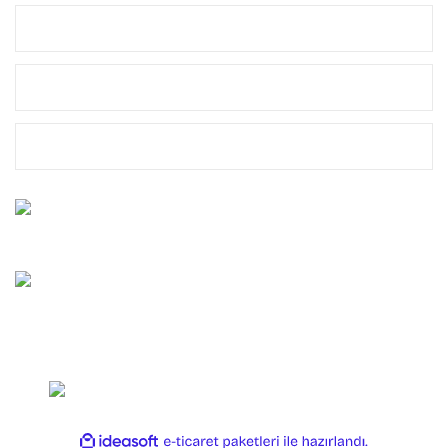
MÜŞTERİ HİZMETLERİ
MARKALAR
YASAL
Bize Ulaşın
0212 659 10 45
Whatsapp Destek
0544 659 10 45
Copyright 2025 OLTAYAGEL. Her Hakkı Saklıdır.
ile
ideasoft
e-