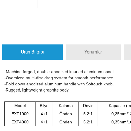
Ürün Bilgisi
Yorumlar
-Machine forged, double-anodized knurled aluminum spool
-Oversized multi-disc drag system for smooth performance
-Fold down anodized aluminum handle with Softouch knob.
-Rugged, lightweight graphite body.
Model
Bilye
Kalama
Devir
Kapasite (
EXT1000
4+1
Önden
5.2:1
0,25mm/1
EXT4000
4+1
Önden
5.2:1
0,35mm/1