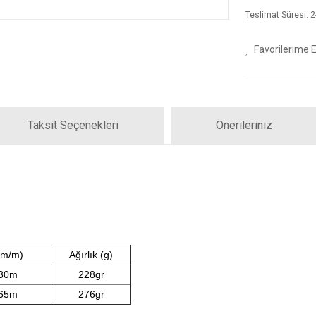
Teslimat Süresi: 2-
Taksit Seçenekleri
Önerileriniz
mm/m)
Ağırlık (g)
30m
228gr
65m
276gr