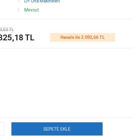
Lrf Olta Makineleri
Mevcut
3,53 TL
325,18 TL
Havale ile 2.092,66 TL
SEPETE EKLE