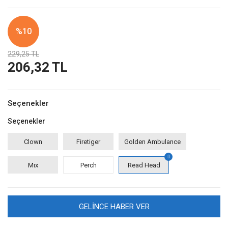
%10
229,25 TL
206,32 TL
Seçenekler
Seçenekler
Clown
Firetiger
Golden Ambulance
Mıx
Perch
Read Head
GELİNCE HABER VER