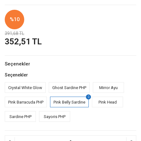
%10
391,68 TL
352,51 TL
Seçenekler
Seçenekler
Crystal White Glow
Ghost Sardine PHP
Mirror Ayu
Pink Barracuda PHP
Pink Belly Sardine
Pink Head
Sardine PHP
Sayoris PHP