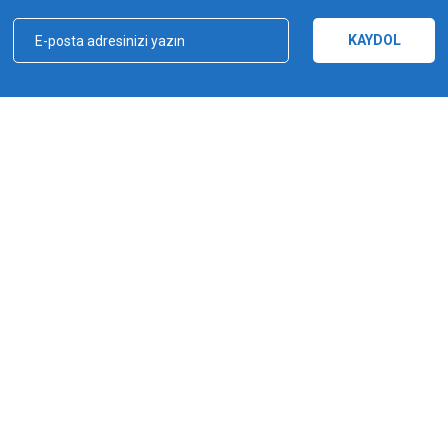
Yorum Yaz
KAYDOL
kçılık, ağ ve olta malzemeleri sektöründe faal, sektörü ve sportif balıkçılığı üst 
e bu yönde adımlar atmıştır. Bu adımlar doğrultusunda 2012 yılında YUKI markasın
Gönder
a şampiyonluğu kazanılmıştır. YUKI, ürün yelpazesiyle amatörden profesyoneller
ürlü ekipmanı üreten bir dünya markasıdır.
MARKALAR
Yuki
Fishus
Shimano