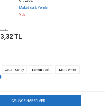
c_72302
Maket Balık Yemler
Yok
13 TL
3,32 TL
Cotton Candy
Lemon Back
Matte White
GELİNCE HABER VER