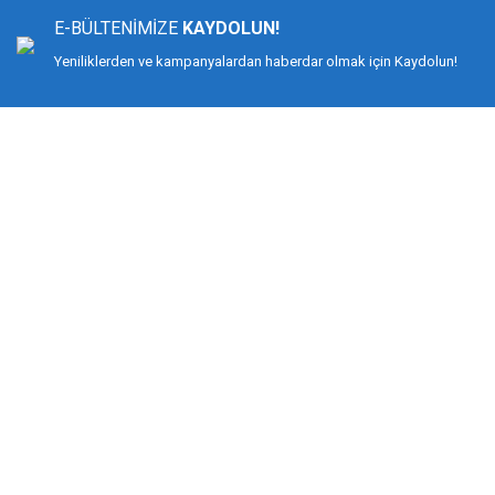
Ürün açıklamasında eksik bilgiler bulunuyor.
E-BÜLTENİMİZE
KAYDOLUN!
Ürün bilgilerinde hatalar bulunuyor.
Yeniliklerden ve kampanyalardan haberdar olmak için Kaydolun!
Ürün fiyatı diğer sitelerden daha pahalı.
Bu ürüne benzer farklı alternatifler olmalı.
DİMAĞ BALIKÇILIK
Dimağ Balıkçılık Limited Şirketi 2002 yılından beri ticari faaliyette olan, balı
%100 müşteri memnuniyeti ve doğru sportif balıkçılık ilkesiyle hareket etmiş v
Bilindiği gibi İspanyol-Japon menşeili olan YUKI ekipmanlarıyla birçok düny
kamış ve makine değil, giyimden, iğneye, çantadan, maket balığa kadar her t
KURUMSAL
MÜŞTERİ HİZMETLERİ
Biz Kimiz?
Mesafeli Satış Sözleşmesi
İletişim
Gizlilik ve Güvenlik
Kargo Takibi
İptal ve İade Şartları