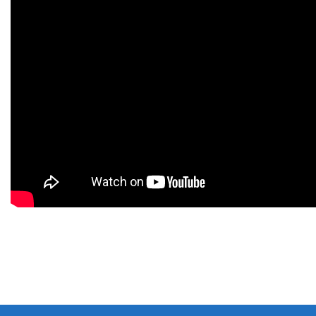
Bu ürünün fiyat bilgisi, resim, ürün açıklamalarında ve diğer konularda yeters
Görüş ve önerileriniz için teşekkür ederiz.
Ürün resmi kalitesiz, bozuk veya görüntülenemiyor.