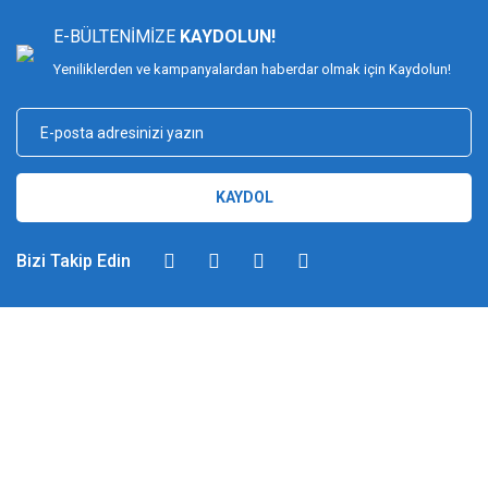
E-BÜLTENİMİZE
KAYDOLUN!
Yeniliklerden ve kampanyalardan haberdar olmak için Kaydolun!
KAYDOL
Bizi Takip Edin
DİMAĞ BALIKÇILIK
Dimağ Balıkçılık Limited Şirketi 2002 yılından beri ticari faaliyette olan,
balıkçılık, ağ ve olta malzemeleri sektöründe faal, sektörü ve sportif
balıkçılığı üst seviyelere taşımayı hedefleyen bir kuruluştur. 2002 yılından
günümüze kadar %100 müşteri memnuniyeti ve doğru sportif balıkçılık