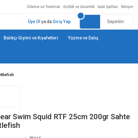
Ödeme ve Teslimat
Gizlilik ve Güvenlik
İade Şartları
İletişim
Üye Ol
ya da
Giriş Yap
Sepetim
Balıkçı Giyimi ve Kıyafetleri
Yüzme ve Dalış
tlefish
ear Swim Squid RTF 25cm 200gr Sahte
tlefish