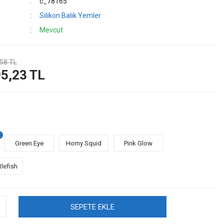
c_78165
Silikon Balık Yemler
Mevcut
58 TL
5,23 TL
Green Eye
Horny Squid
Pink Glow
lefish
SEPETE EKLE