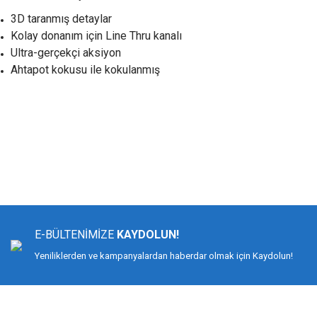
3D taranmış detaylar
Kolay donanım için Line Thru kanalı
Ultra-gerçekçi aksiyon
Ahtapot kokusu ile kokulanmış
Bu ürünün fiyat bilgisi, resim, ürün açıklamalarında ve diğer konularda yeters
Görüş ve önerileriniz için teşekkür ederiz.
Ürün resmi kalitesiz, bozuk veya görüntülenemiyor.
Ürün açıklamasında eksik bilgiler bulunuyor.
E-BÜLTENİMİZE
KAYDOLUN!
Ürün bilgilerinde hatalar bulunuyor.
Yeniliklerden ve kampanyalardan haberdar olmak için Kaydolun!
Ürün fiyatı diğer sitelerden daha pahalı.
Bu ürüne benzer farklı alternatifler olmalı.