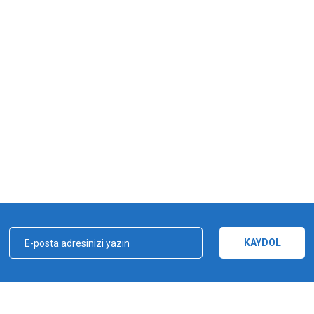
iz gördüğünüz noktaları öneri formunu kullanarak tarafımıza iletebilirsiniz.
Bu ürüne ilk yorumu siz yapın!
Yorum Yaz
KAYDOL