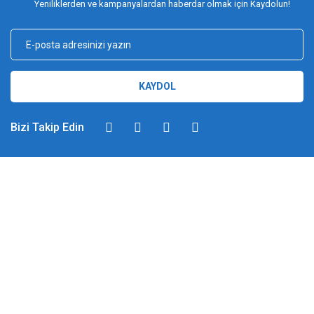
Yeniliklerden ve kampanyalardan haberdar olmak için Kaydolun!
KAYDOL
Bizi Takip Edin
DİMAĞ BALIKÇILIK
Dimağ Balıkçılık Limited Şirketi 2002 yılından beri ticari faaliyette olan,
balıkçılık, ağ ve olta malzemeleri sektöründe faal, sektörü ve sportif
balıkçılığı üst seviyelere taşımayı hedefleyen bir kuruluştur. 2002 yılından
günümüze kadar %100 müşteri memnuniyeti ve doğru sportif balıkçılık
ilkesiyle hareket etmiş ve bu yönde adımlar atmıştır. Bu adımlar
doğrultusunda 2012 yılında YUKI markasını Türkiye'ye getirerek sektörde
attığı pozitif adımları taçlandırmıştır. Bilindiği gibi İspanyol-Japon