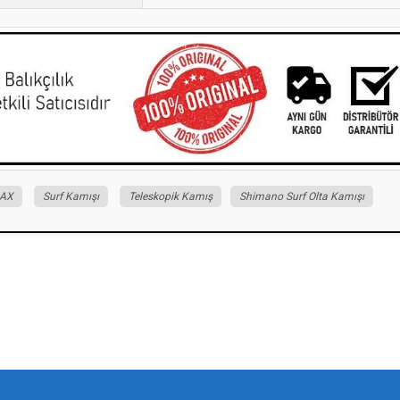
 AX
Surf Kamışı
Teleskopik Kamış
Shimano Surf Olta Kamışı
iz gördüğünüz noktaları öneri formunu kullanarak tarafımıza iletebilirsiniz.
Bu ürüne ilk yorumu siz yapın!
Yorum Yaz