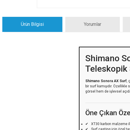
Ürün Bilgisi
Yorumlar
Shimano So
Teleskopik 
Shimano Sonora AX Surf
, 
bir surf kamışıdır. Özellikl
görsel hem de işlevsel açıd
Öne Çıkan Özel
XT30 karbon malzeme ile
Surf casting için özel t