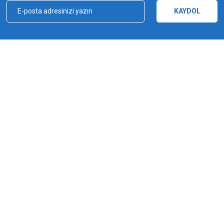
KAYDOL
kçılık, ağ ve olta malzemeleri sektöründe faal, sektörü ve sportif balıkçılığı üst 
e bu yönde adımlar atmıştır. Bu adımlar doğrultusunda 2012 yılında YUKI markasın
Gönder
a şampiyonluğu kazanılmıştır. YUKI, ürün yelpazesiyle amatörden profesyoneller
ürlü ekipmanı üreten bir dünya markasıdır.
MARKALAR
Yuki
Fishus
Shimano