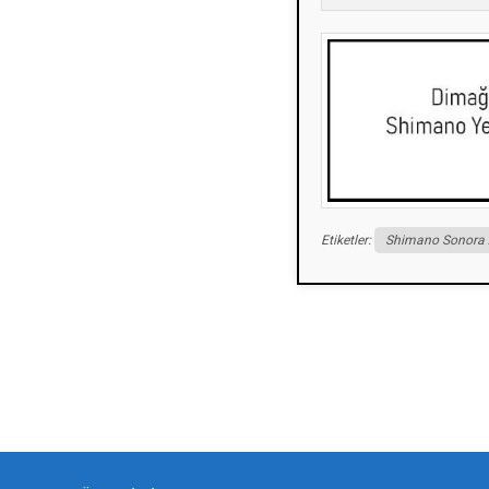
Etiketler:
Shimano Sonora
Bu ürünün fiyat bilgisi, resim, ürün açıklamalarında ve diğer konularda yeters
Görüş ve önerileriniz için teşekkür ederiz.
Ürün resmi kalitesiz, bozuk veya görüntülenemiyor.
Ürün açıklamasında eksik bilgiler bulunuyor.