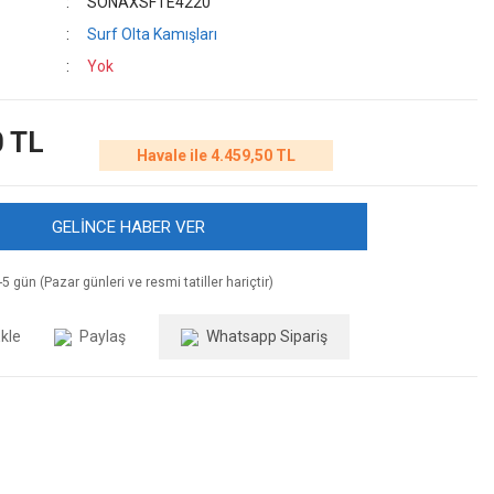
SONAXSFTE4220
Surf Olta Kamışları
Yok
0 TL
Havale ile 4.459,50 TL
GELİNCE HABER VER
5 gün (Pazar günleri ve resmi tatiller hariçtir)
Paylaş
Whatsapp Sipariş