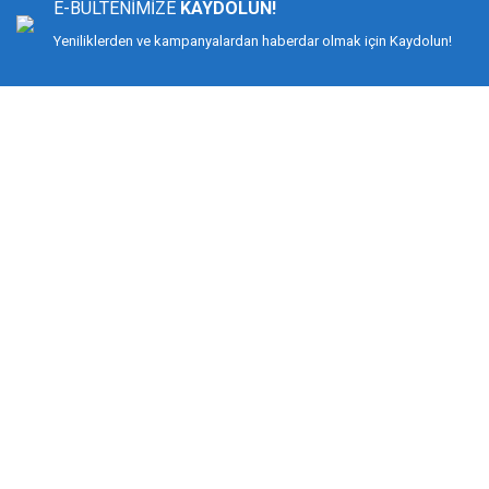
E-BÜLTENİMİZE
KAYDOLUN!
Ürün bilgilerinde hatalar bulunuyor.
Yeniliklerden ve kampanyalardan haberdar olmak için Kaydolun!
Ürün fiyatı diğer sitelerden daha pahalı.
Bu ürüne benzer farklı alternatifler olmalı.
DİMAĞ BALIKÇILIK
Dimağ Balıkçılık Limited Şirketi 2002 yılından beri ticari faaliyette olan, balı
%100 müşteri memnuniyeti ve doğru sportif balıkçılık ilkesiyle hareket etmiş v
Bilindiği gibi İspanyol-Japon menşeili olan YUKI ekipmanlarıyla birçok düny
kamış ve makine değil, giyimden, iğneye, çantadan, maket balığa kadar her t
KURUMSAL
MÜŞTERİ HİZMETLERİ
Biz Kimiz?
Mesafeli Satış Sözleşmesi
İletişim
Gizlilik ve Güvenlik
Kargo Takibi
İptal ve İade Şartları