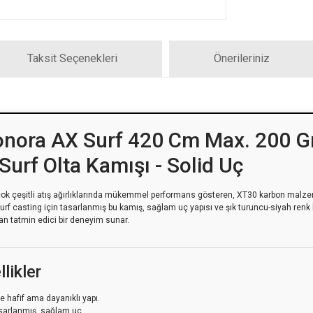
Taksit Seçenekleri
Önerileriniz
nora AX Surf 420 Cm Max. 200 G
Surf Olta Kamışı - Solid Uç
çok çeşitli atış ağırlıklarında mükemmel performans gösteren, XT30 karbon malze
e surf casting için tasarlanmış bu kamış, sağlam uç yapısı ve şık turuncu-siyah re
an tatmin edici bir deneyim sunar.
likler
 hafif ama dayanıklı yapı.
asarlanmış, sağlam uç.