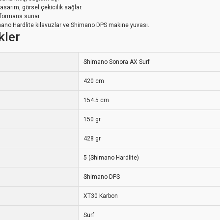
asarım, görsel çekicilik sağlar.
rformans sunar.
ano Hardlite kılavuzlar ve Shimano DPS makine yuvası.
kler
Shimano Sonora AX Surf
420 cm
154.5 cm
150 gr
428 gr
5 (Shimano Hardlite)
Shimano DPS
XT30 Karbon
Surf