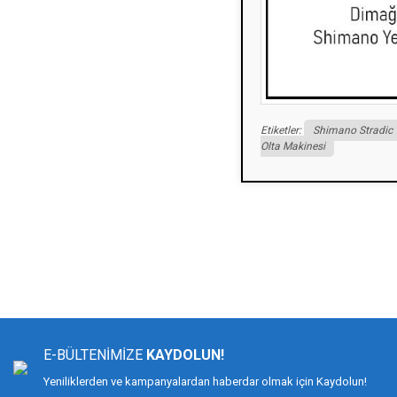
Etiketler:
Shimano Stradic
Olta Makinesi
Bu ürünün fiyat bilgisi, resim, ürün açıklamalarında ve diğer konularda yeters
Görüş ve önerileriniz için teşekkür ederiz.
Ürün resmi kalitesiz, bozuk veya görüntülenemiyor.
Ürün açıklamasında eksik bilgiler bulunuyor.
E-BÜLTENİMİZE
KAYDOLUN!
Ürün bilgilerinde hatalar bulunuyor.
Yeniliklerden ve kampanyalardan haberdar olmak için Kaydolun!