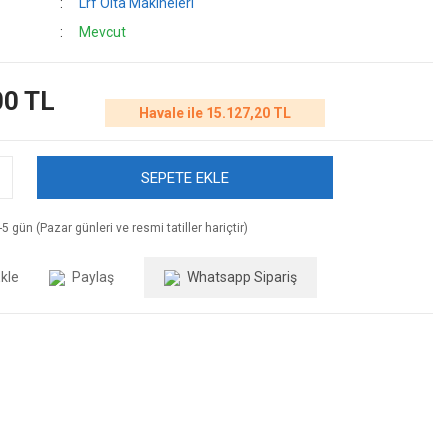
Lrf Olta Makineleri
Mevcut
00 TL
Havale ile 15.127,20 TL
SEPETE EKLE
5 gün (Pazar günleri ve resmi tatiller hariçtir)
Paylaş
Whatsapp Sipariş