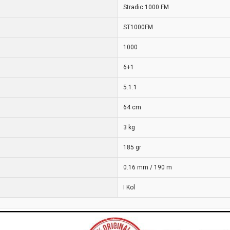
Stradic 1000 FM
ST1000FM
1000
6+1
5.1:1
64 cm
3 kg
185 gr
0.16 mm / 190 m
I Kol