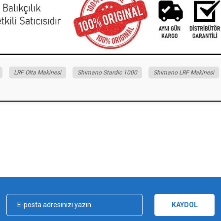
LRF Olta Makinesi
Shimano Stardic 1000
Shimano LRF Makinesi
iz gördüğünüz noktaları öneri formunu kullanarak tarafımıza iletebilirsiniz.
Bu ürüne ilk yorumu siz yapın!
Yorum Yaz
KAYDOL