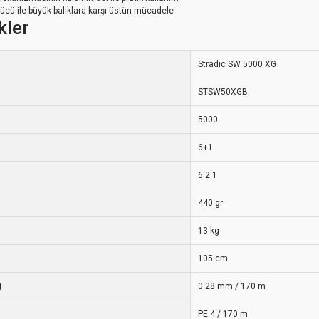
ü ile büyük balıklara karşı üstün mücadele
kler
Stradic SW 5000 XG
STSW50XGB
5000
6+1
6.2:1
440 gr
13 kg
105 cm
)
0.28 mm / 170 m
PE 4 / 170 m