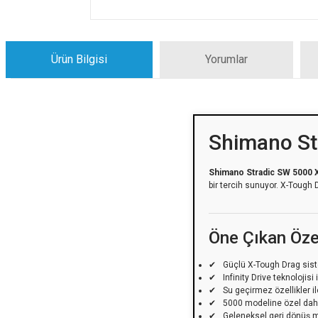
Ürün Bilgisi
Yorumlar
Shimano St
Shimano Stradic SW 5000 
bir tercih sunuyor. X-Tough D
Öne Çıkan Özel
Güçlü X-Tough Drag siste
Infinity Drive teknolojisi
Su geçirmez özellikler il
5000 modeline özel dah
Geleneksel geri dönüş me