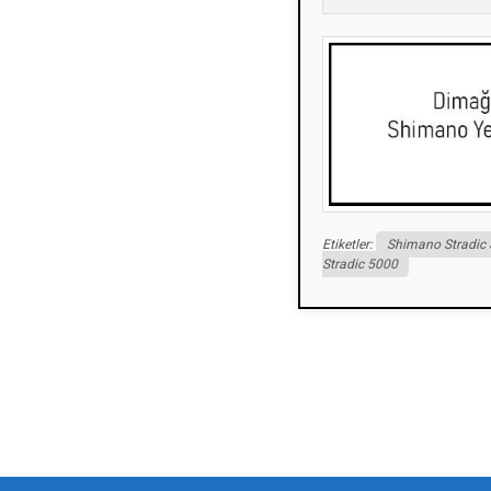
Etiketler:
Shimano Stradic
Stradic 5000
Bu ürünün fiyat bilgisi, resim, ürün açıklamalarında ve diğer konularda yeters
Görüş ve önerileriniz için teşekkür ederiz.
Ürün resmi kalitesiz, bozuk veya görüntülenemiyor.