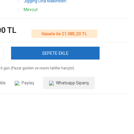
Jigging Olta Makineleri
Mevcut
00 TL
Havale ile 21.085,20 TL
SEPETE EKLE
5 gün (Pazar günleri ve resmi tatiller hariçtir)
Paylaş
Whatsapp Sipariş