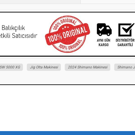
 SW 5000 XG
Jig Olta Makinesi
2024 Shimano Makinesi
Shimano J
iz gördüğünüz noktaları öneri formunu kullanarak tarafımıza iletebilirsiniz.
Bu ürüne ilk yorumu siz yapın!