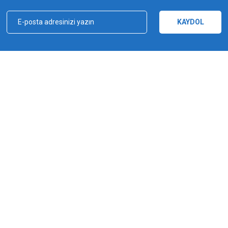
Yorum Yaz
KAYDOL
kçılık, ağ ve olta malzemeleri sektöründe faal, sektörü ve sportif balıkçılığı üst 
e bu yönde adımlar atmıştır. Bu adımlar doğrultusunda 2012 yılında YUKI markasın
Gönder
a şampiyonluğu kazanılmıştır. YUKI, ürün yelpazesiyle amatörden profesyoneller
ürlü ekipmanı üreten bir dünya markasıdır.
MARKALAR
Yuki
Fishus