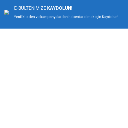
Ürün açıklamasında eksik bilgiler bulunuyor.
E-BÜLTENİMİZE
KAYDOLUN!
Ürün bilgilerinde hatalar bulunuyor.
Yeniliklerden ve kampanyalardan haberdar olmak için Kaydolun!
Ürün fiyatı diğer sitelerden daha pahalı.
Bu ürüne benzer farklı alternatifler olmalı.
DİMAĞ BALIKÇILIK
Dimağ Balıkçılık Limited Şirketi 2002 yılından beri ticari faaliyette olan, balı
%100 müşteri memnuniyeti ve doğru sportif balıkçılık ilkesiyle hareket etmiş v
Bilindiği gibi İspanyol-Japon menşeili olan YUKI ekipmanlarıyla birçok düny
kamış ve makine değil, giyimden, iğneye, çantadan, maket balığa kadar her t
KURUMSAL
MÜŞTERİ HİZMETLERİ
Biz Kimiz?
Mesafeli Satış Sözleşmesi
İletişim
Gizlilik ve Güvenlik