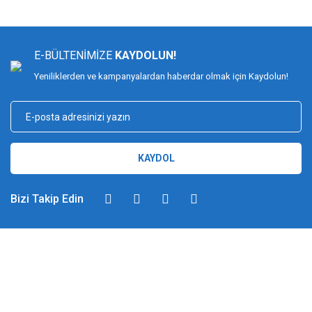
E-BÜLTENİMİZE
KAYDOLUN!
Yeniliklerden ve kampanyalardan haberdar olmak için Kaydolun!
KAYDOL
Bizi Takip Edin
DİMAĞ BALIKÇILIK
Dimağ Balıkçılık Limited Şirketi 2002 yılından beri ticari faaliyette olan,
balıkçılık, ağ ve olta malzemeleri sektöründe faal, sektörü ve sportif