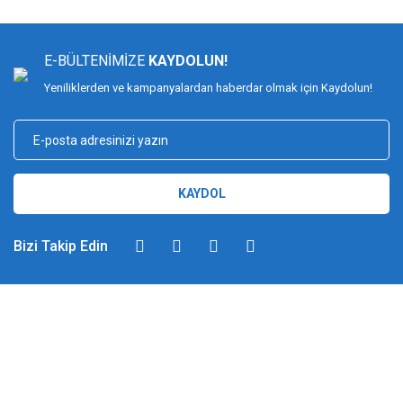
E-BÜLTENİMİZE
KAYDOLUN!
Yeniliklerden ve kampanyalardan haberdar olmak için Kaydolun!
KAYDOL
Bizi Takip Edin
DİMAĞ BALIKÇILIK
Dimağ Balıkçılık Limited Şirketi 2002 yılından beri ticari faaliyette olan,
balıkçılık, ağ ve olta malzemeleri sektöründe faal, sektörü ve sportif
balıkçılığı üst seviyelere taşımayı hedefleyen bir kuruluştur. 2002 yılından