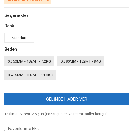
Seçenekler
Renk
Standart
Beden
0.350MM - 182MT - 7.2KG
0.380MM - 182MT - 9KG
0.415MM - 182MT - 11.3KG
GELİNCE HABER VER
Teslimat Süresi: 2-5 gün (Pazar günleri ve resmi tatiller hariçtir)