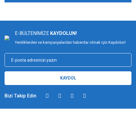
E-BÜLTENİMİZE
KAYDOLUN!
Yeniliklerden ve kampanyalardan haberdar olmak için Kaydolun!
KAYDOL
Bizi Takip Edin
DİMAĞ BALIKÇILIK
Dimağ Balıkçılık Limited Şirketi 2002 yılından beri ticari faaliyette olan,