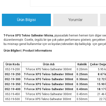
Ürün Bilgisi
Yorumlar
T-Force XPS Tekno Saltwater Misina
, piyasadaki hemen hemen tüm diğer seri
düzenlenmiştir. Özetle, örgülü bir ipe çok yakın performans gösterir, gerçekten
bu misinayı genel kullanımlar için ve kıyıdan,tekneden dip balıkçılığı için ger
Ürün Bilgileri | Product Informations
Ürün Kodu
Ürün Adı
Kalınlık
Çeker Değe
052-19-200
T-Force XPS Tekno Saltwater 300mt
0.20mm
5.95 
052-19-250
T-Force XPS Tekno Saltwater 300mt
0.25mm
8.67 
052-19-300
T-Force XPS Tekno Saltwater 300mt
0.30mm
12.72 
052-19-350
T-Force XPS Tekno Saltwater 300mt
0.35mm
15.90 
052-19-400
T-Force XPS Tekno Saltwater 300mt
0.40mm
18.17 
052-19-450
T-Force XPS Tekno Saltwater 300mt
0.45mm
21.46 
052-19-500
T-Force XPS Tekno Saltwater 300mt
0.50mm
22.7