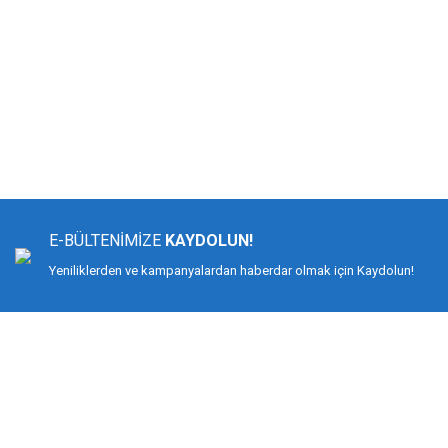
Bu ürünün fiyat bilgisi, resim, ürün açıklamalarında ve diğer konularda yeters
Görüş ve önerileriniz için teşekkür ederiz.
Ürün resmi kalitesiz, bozuk veya görüntülenemiyor.
Ürün açıklamasında eksik bilgiler bulunuyor.
E-BÜLTENİMİZE
KAYDOLUN!
Ürün bilgilerinde hatalar bulunuyor.
Yeniliklerden ve kampanyalardan haberdar olmak için Kaydolun!
Ürün fiyatı diğer sitelerden daha pahalı.
Bu ürüne benzer farklı alternatifler olmalı.
DİMAĞ BALIKÇILIK
Dimağ Balıkçılık Limited Şirketi 2002 yılından beri ticari faaliyette olan, balı
%100 müşteri memnuniyeti ve doğru sportif balıkçılık ilkesiyle hareket etmiş v