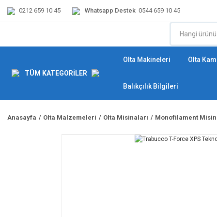
0212 659 10 45
Whatsapp Destek
0544 659 10 45
Olta Makineleri
Olta Kamı
TÜM KATEGORİLER
Balıkçılık Bilgileri
Anasayfa
Olta Malzemeleri
Olta Misinaları
Monofilament Misin