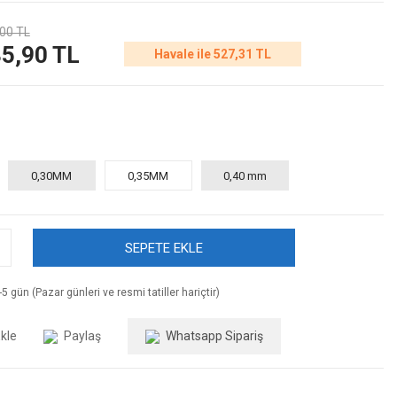
00 TL
5,90 TL
Havale ile 527,31 TL
0,30MM
0,35MM
0,40 mm
SEPETE EKLE
5 gün (Pazar günleri ve resmi tatiller hariçtir)
Paylaş
Whatsapp Sipariş