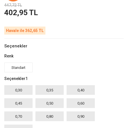
447,72 TL
402,95 TL
Havale ile 362,65 TL
Seçenekler
Renk
Standart
Seçenekler1
0,30
0,35
0,40
0,45
0,50
0,60
0,70
0,80
0,90