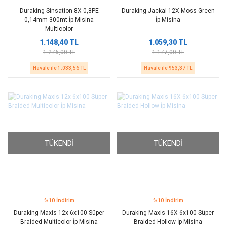
Duraking Sinsation 8X 0,8PE
Duraking Jackal 12X Moss Green
0,14mm 300mt İp Misina
İp Misina
Multicolor
1.148,40 TL
1.059,30 TL
1.276,00 TL
1.177,00 TL
Havale ile 1.033,56 TL
Havale ile 953,37 TL
TÜKENDI
TÜKENDI
%10 İndirim
%10 İndirim
Duraking Maxis 12x 6x100 Süper
Duraking Maxis 16X 6x100 Süper
Braided Multicolor İp Misina
Braided Hollow İp Misina