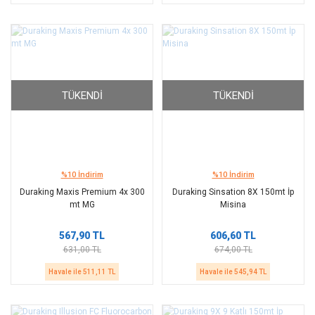
TÜKENDI
TÜKENDI
%10 İndirim
%10 İndirim
Duraking Maxis Premium 4x 300
Duraking Sinsation 8X 150mt İp
mt MG
Misina
567,90 TL
606,60 TL
631,00 TL
674,00 TL
Havale ile 511,11 TL
Havale ile 545,94 TL