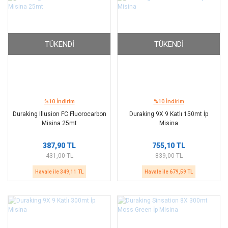
TÜKENDI
TÜKENDI
%10 İndirim
%10 İndirim
Duraking Illusion FC Fluorocarbon
Duraking 9X 9 Katlı 150mt İp
Misina 25mt
Misina
387,90 TL
755,10 TL
431,00 TL
839,00 TL
Havale ile 349,11 TL
Havale ile 679,59 TL