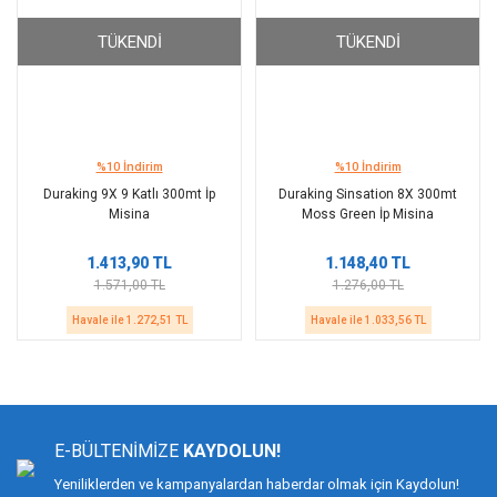
TÜKENDI
TÜKENDI
%10 İndirim
%10 İndirim
Duraking 9X 9 Katlı 300mt İp
Duraking Sinsation 8X 300mt
Misina
Moss Green İp Misina
1.413,90 TL
1.148,40 TL
1.571,00 TL
1.276,00 TL
Havale ile 1.272,51 TL
Havale ile 1.033,56 TL
E-BÜLTENİMİZE
KAYDOLUN!
Yeniliklerden ve kampanyalardan haberdar olmak için Kaydolun!