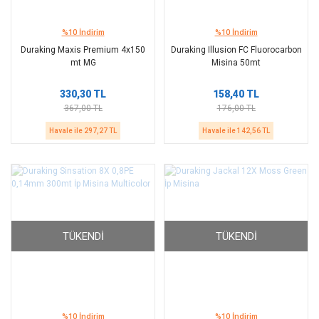
%10 İndirim
%10 İndirim
Duraking Maxis Premium 4x150
Duraking Illusion FC Fluorocarbon
mt MG
Misina 50mt
330,30 TL
158,40 TL
367,00 TL
176,00 TL
Havale ile 297,27 TL
Havale ile 142,56 TL
TÜKENDI
TÜKENDI
%10 İndirim
%10 İndirim