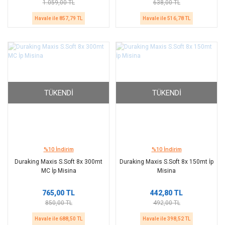
1.059,00 TL
638,00 TL
Havale ile 857,79 TL
Havale ile 516,78 TL
TÜKENDI
TÜKENDI
%10 İndirim
%10 İndirim
Duraking Maxis S.Soft 8x 300mt
Duraking Maxis S.Soft 8x 150mt İp
MC İp Misina
Misina
765,00 TL
442,80 TL
850,00 TL
492,00 TL
Havale ile 688,50 TL
Havale ile 398,52 TL