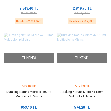
2.543,40 TL
2.819,70 TL
2.826,00 TL
3.133,00 TL
Havale ile 2.289,06 TL
Havale ile 2.537,73 TL
TÜKENDI
TÜKENDI
%10 İndirim
%10 İndirim
Duraking Natuna Micro 4x 300mt
Duraking Natuna Micro 4x 150mt
Multicolor İp Misina
Multicolor İp Misina
953,10 TL
574,20 TL