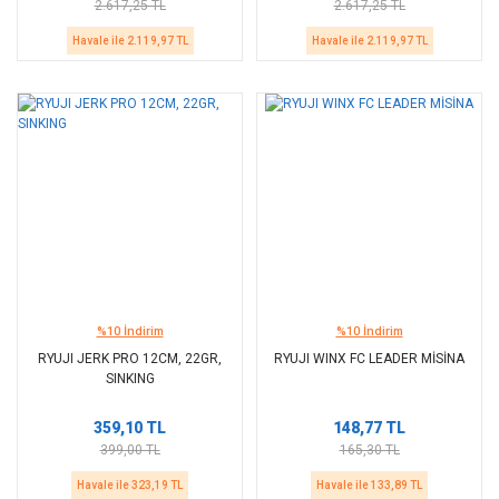
2.617,25 TL
2.617,25 TL
Havale ile 2.119,97 TL
Havale ile 2.119,97 TL
%10 İndirim
%10 İndirim
RYUJI JERK PRO 12CM, 22GR,
RYUJI WINX FC LEADER MİSİNA
SINKING
359,10 TL
148,77 TL
399,00 TL
165,30 TL
Havale ile 323,19 TL
Havale ile 133,89 TL