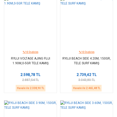
%10 İndirim
%10 İndirim
RYUJI VOLTAGE AJING FUJI
RYUJI BEACH SIDE 4.20M, 150GR,
1.90M,0-5GR TELE KAMIŞ
TELE SURF KAMIŞ
2.598,78 TL
2.739,42 TL
2.887,54 TL
3.043,80 TL
Havale ile 2.338,90 TL
Havale ile 2.465,48 TL