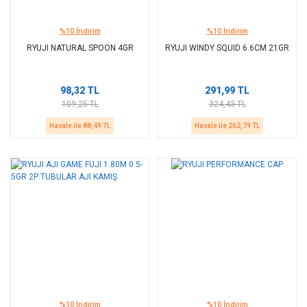
%10 İndirim
%10 İndirim
RYUJI NATURAL SPOON 4GR
RYUJI WINDY SQUID 6.6CM 21GR
98,32 TL
291,99 TL
109,25 TL
324,43 TL
Havale ile 88,49 TL
Havale ile 262,79 TL
%10 İndirim
%10 İndirim