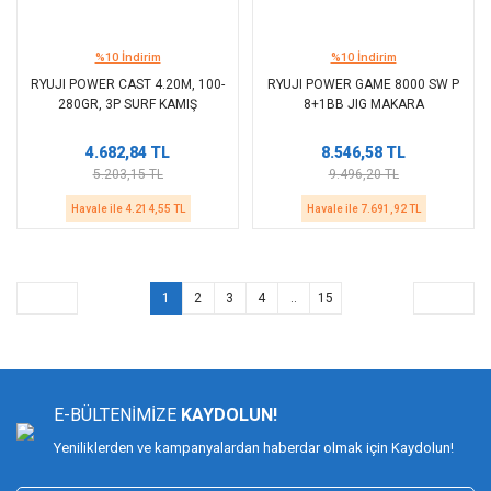
%10 İndirim
%10 İndirim
RYUJI POWER CAST 4.20M, 100-
RYUJI POWER GAME 8000 SW P
280GR, 3P SURF KAMIŞ
8+1BB JIG MAKARA
4.682,84 TL
8.546,58 TL
5.203,15 TL
9.496,20 TL
Havale ile 4.214,55 TL
Havale ile 7.691,92 TL
1
2
3
4
..
15
E-BÜLTENİMİZE
KAYDOLUN!
Yeniliklerden ve kampanyalardan haberdar olmak için Kaydolun!