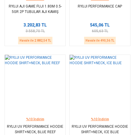
RYUJI AJI GAME FUJI 1.80M 0.5-
RYUJI PERFORMANCE CAP
5GR 2P TUBULAR AJI KAMIŞ
3.202,83 TL
545,06 TL
3.558,70 TL
605,63 TL
Havale ile 2.882,54 TL
Havale ile 490,56 TL
%10 İndirim
%10 İndirim
RYUJI UV PERFORMANCE HOODIE
RYUJI UV PERFORMANCE HOODIE
SHIRT+NECK, BLUE REEF
SHIRT+NECK, ICE BLUE