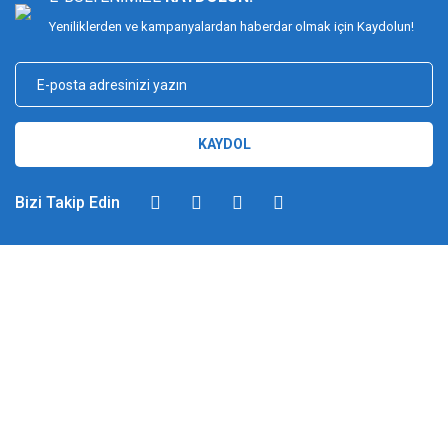
Yeniliklerden ve kampanyalardan haberdar olmak için Kaydolun!
KAYDOL
Bizi Takip Edin
DİMAĞ BALIKÇILIK
Dimağ Balıkçılık Limited Şirketi 2002 yılından beri ticari faaliyette olan,
balıkçılık, ağ ve olta malzemeleri sektöründe faal, sektörü ve sportif
balıkçılığı üst seviyelere taşımayı hedefleyen bir kuruluştur. 2002 yılından
günümüze kadar %100 müşteri memnuniyeti ve doğru sportif balıkçılık
ilkesiyle hareket etmiş ve bu yönde adımlar atmıştır. Bu adımlar
doğrultusunda 2012 yılında YUKI markasını Türkiye'ye getirerek sektörde