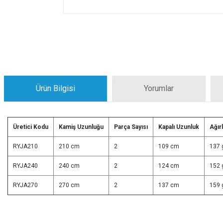
Ürün Bilgisi
Yorumlar
Üretici Kodu
Kamiş Uzunluğu
Parça Sayısı
Kapalı Uzunluk
Ağırl
RYJA210
210 cm
2
109 cm
137 
RYJA240
240 cm
2
124 cm
152 
RYJA270
270 cm
2
137 cm
159 