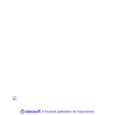
Yuki
Fishus
Shimano
Daiwa
Okuma
Ryobi
Dam
Strike Pro
Copyright 2025 OLTAYAGEL. Her Hakkı Saklıdır.
ile
ideasoft
e-