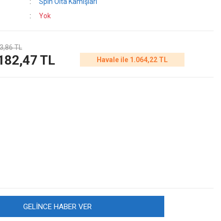
Spin Olta Kamışları
Yok
3,86 TL
182,47 TL
Havale ile 1.064,22 TL
GELİNCE HABER VER