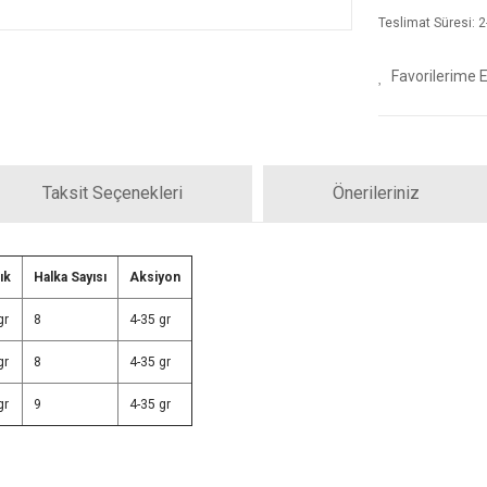
Teslimat Süresi: 2-
Taksit Seçenekleri
Önerileriniz
ık
Halka Sayısı
Aksiyon
gr
8
4-35 gr
gr
8
4-35 gr
gr
9
4-35 gr