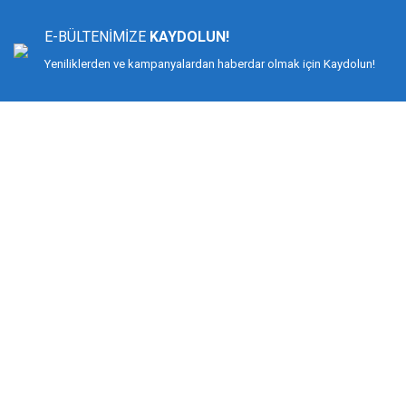
Ürün resmi kalitesiz, bozuk veya görüntülenemiyor.
Ürün açıklamasında eksik bilgiler bulunuyor.
E-BÜLTENİMİZE
KAYDOLUN!
Ürün bilgilerinde hatalar bulunuyor.
Yeniliklerden ve kampanyalardan haberdar olmak için Kaydolun!
Ürün fiyatı diğer sitelerden daha pahalı.
Bu ürüne benzer farklı alternatifler olmalı.
DİMAĞ BALIKÇILIK
Dimağ Balıkçılık Limited Şirketi 2002 yılından beri ticari faaliyette olan, balı
%100 müşteri memnuniyeti ve doğru sportif balıkçılık ilkesiyle hareket etmiş v
Bilindiği gibi İspanyol-Japon menşeili olan YUKI ekipmanlarıyla birçok düny
kamış ve makine değil, giyimden, iğneye, çantadan, maket balığa kadar her t
KURUMSAL
MÜŞTERİ HİZMETLERİ
Biz Kimiz?
Mesafeli Satış Sözleşmesi
İletişim
Gizlilik ve Güvenlik