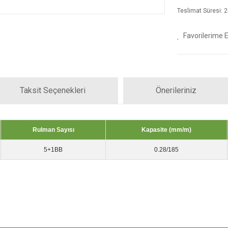
Teslimat Süresi: 2-
Taksit Seçenekleri
Önerileriniz
Rulman Sayısı
Kapasite (mm/m)
5+1BB
0.28/185
iz gördüğünüz noktaları öneri formunu kullanarak tarafımıza iletebilirsiniz.
Bu ürüne ilk yorumu siz yapın!