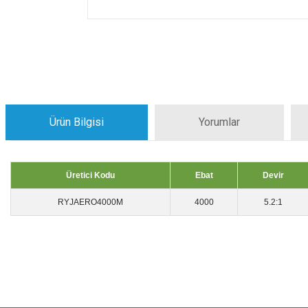
Ürün Bilgisi
Yorumlar
Üretici Kodu
Ebat
Devir
RYJAERO4000M
4000
5.2:1
Bu ürünün fiyat bilgisi, resim, ürün açıklamalarında ve diğer konularda yeters
Görüş ve önerileriniz için teşekkür ederiz.