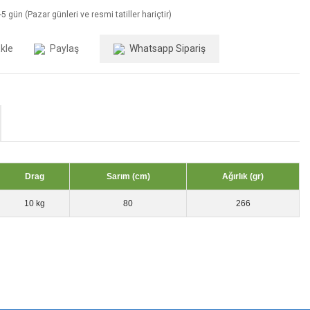
5 gün (Pazar günleri ve resmi tatiller hariçtir)
Paylaş
Whatsapp Sipariş
Drag
Sarım (cm)
Ağırlık (gr)
10 kg
80
266