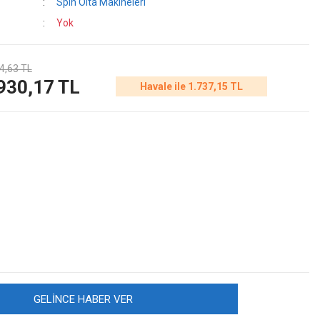
Spin Olta Makineleri
Yok
4,63 TL
930,17 TL
Havale ile 1.737,15 TL
GELİNCE HABER VER