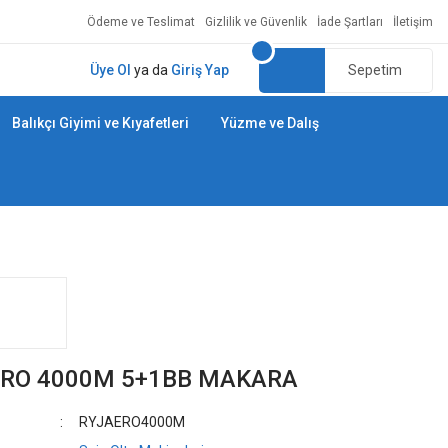
Ödeme ve Teslimat
Gizlilik ve Güvenlik
İade Şartları
İletişim
Üye Ol
ya da
Giriş Yap
Sepetim
Balıkçı Giyimi ve Kıyafetleri
Yüzme ve Dalış
ERO 4000M 5+1BB MAKARA
RYJAERO4000M