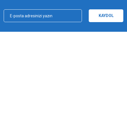
Yorum Yaz
KAYDOL
kçılık, ağ ve olta malzemeleri sektöründe faal, sektörü ve sportif balıkçılığı üst 
e bu yönde adımlar atmıştır. Bu adımlar doğrultusunda 2012 yılında YUKI markasın
Gönder
a şampiyonluğu kazanılmıştır. YUKI, ürün yelpazesiyle amatörden profesyoneller
ürlü ekipmanı üreten bir dünya markasıdır.
MARKALAR
Yuki
Fishus