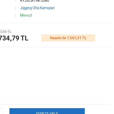
RYJSCA198-2080
Jigging Olta Kamışları
Mevcut
7,55 TL
734,79 TL
Havale ile 1.561,31 TL
SEPETE EKLE