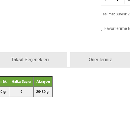
Teslimat Süresi: 2-
Taksit Seçenekleri
Önerileriniz
ırlık
Halka Sayısı
Aksiyon
0 gr
9
20-80 gr
iz gördüğünüz noktaları öneri formunu kullanarak tarafımıza iletebilirsiniz.
Bu ürüne ilk yorumu siz yapın!