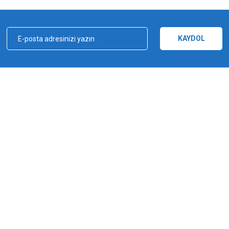
Yorum Yaz
KAYDOL
kçılık, ağ ve olta malzemeleri sektöründe faal, sektörü ve sportif balıkçılığı üst 
e bu yönde adımlar atmıştır. Bu adımlar doğrultusunda 2012 yılında YUKI markasın
Gönder
a şampiyonluğu kazanılmıştır. YUKI, ürün yelpazesiyle amatörden profesyoneller
ürlü ekipmanı üreten bir dünya markasıdır.
MARKALAR
Yuki