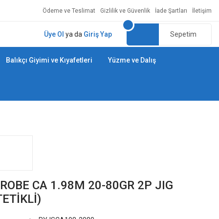
Ödeme ve Teslimat
Gizlilik ve Güvenlik
İade Şartları
İletişim
Üye Ol
ya da
Giriş Yap
Sepetim
Balıkçı Giyimi ve Kıyafetleri
Yüzme ve Dalış
TROBE CA 1.98M 20-80GR 2P JIG
ETİKLİ)