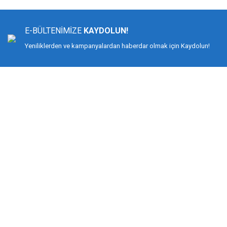
Ürün resmi kalitesiz, bozuk veya görüntülenemiyor.
Ürün açıklamasında eksik bilgiler bulunuyor.
E-BÜLTENİMİZE
KAYDOLUN!
Ürün bilgilerinde hatalar bulunuyor.
Yeniliklerden ve kampanyalardan haberdar olmak için Kaydolun!
Ürün fiyatı diğer sitelerden daha pahalı.
Bu ürüne benzer farklı alternatifler olmalı.
DİMAĞ BALIKÇILIK
Dimağ Balıkçılık Limited Şirketi 2002 yılından beri ticari faaliyette olan, balı
%100 müşteri memnuniyeti ve doğru sportif balıkçılık ilkesiyle hareket etmiş v
Bilindiği gibi İspanyol-Japon menşeili olan YUKI ekipmanlarıyla birçok düny
kamış ve makine değil, giyimden, iğneye, çantadan, maket balığa kadar her t
KURUMSAL
MÜŞTERİ HİZMETLERİ
Biz Kimiz?
Mesafeli Satış Sözleşmesi