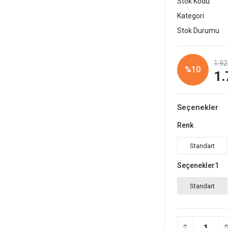
Stok Kodu
Kategori
Stok Durumu
1.92
%10
1.
Seçenekler
Renk
Standart
Seçenekler1
Standart