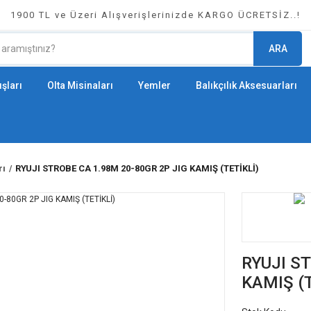
1900 TL ve Üzeri Alışverişlerinizde KARGO ÜCRETSİZ..!
ARA
şları
Olta Misinaları
Yemler
Balıkçılık Aksesuarları
rı
RYUJI STROBE CA 1.98M 20-80GR 2P JIG KAMIŞ (TETİKLİ)
RYUJI S
KAMIŞ (T