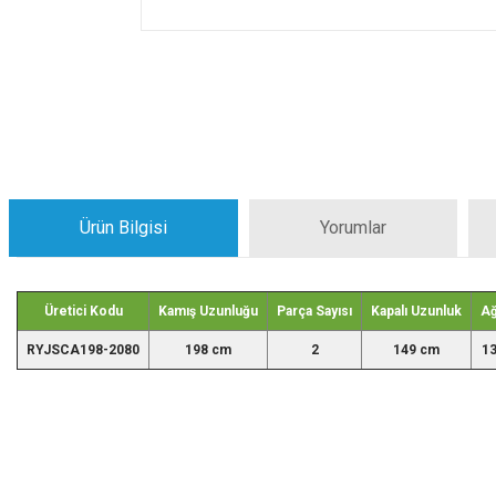
Ürün Bilgisi
Yorumlar
Üretici Kodu
Kamış Uzunluğu
Parça Sayısı
Kapalı Uzunluk
Ağ
RYJSCA198-2080
198 cm
2
149 cm
13
Bu ürünün fiyat bilgisi, resim, ürün açıklamalarında ve diğer konularda yeters
Görüş ve önerileriniz için teşekkür ederiz.