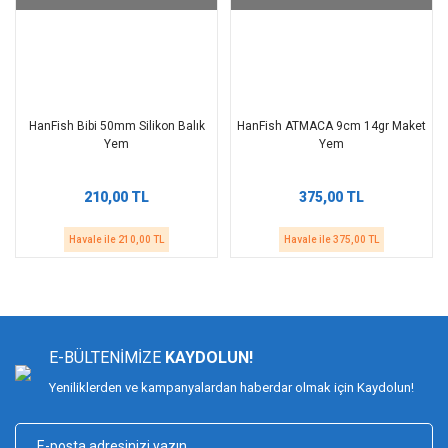
HanFish Bibi 50mm Silikon Balık
HanFish ATMACA 9cm 14gr Maket
Yem
Yem
210,00 TL
375,00 TL
Havale ile 210,00 TL
Havale ile 375,00 TL
E-BÜLTENİMİZE
KAYDOLUN!
Yeniliklerden ve kampanyalardan haberdar olmak için Kaydolun!