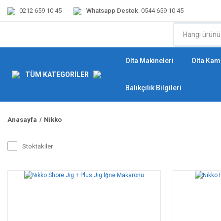
0212 659 10 45
Whatsapp Destek
0544 659 10 45
Olta Makineleri
Olta Kamı
TÜM KATEGORİLER
Balıkçılık Bilgileri
Anasayfa
Nikko
Stoktakiler