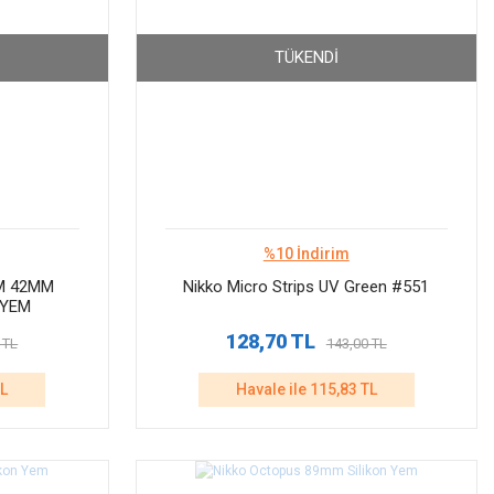
TÜKENDI
%10 İndirim
 M 42MM
Nikko Micro Strips UV Green #551
 YEM
128,70 TL
 TL
143,00 TL
TL
Havale ile 115,83 TL