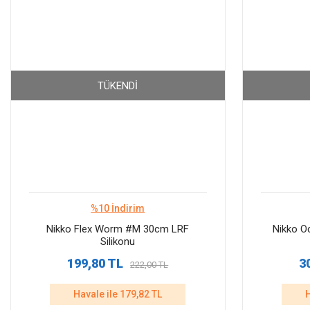
TÜKENDI
%10 İndirim
Nikko Flex Worm #M 30cm LRF
Nikko O
Silikonu
199,80 TL
3
222,00 TL
Havale ile 179,82 TL
H