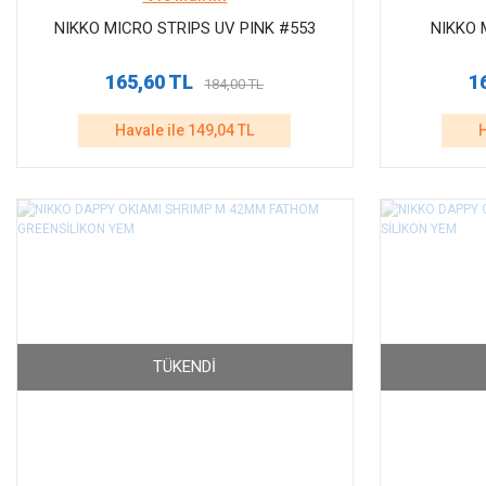
NIKKO MICRO STRIPS UV PINK #553
NIKKO 
165,60 TL
1
184,00 TL
Havale ile 149,04 TL
H
TÜKENDI