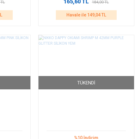
165,60 TL
 TL
184,00 TL
TL
Havale ile 149,04 TL
TÜKENDI
%10 İndirim