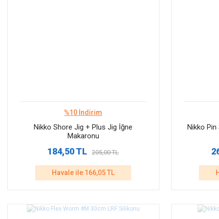
%10 İndirim
Nikko Shore Jig + Plus Jig İğne
Nikko Pin
Makaronu
184,50 TL
2
205,00 TL
Havale ile 166,05 TL
H