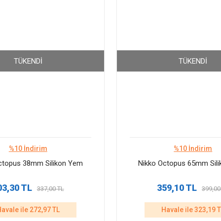
TÜKENDI
TÜKENDI
%10 İndirim
%10 İndirim
ctopus 38mm Silikon Yem
Nikko Octopus 65mm Sil
03,30 TL
359,10 TL
337,00 TL
399,00
avale ile 272,97 TL
Havale ile 323,19 