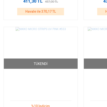
411,30 TL
4
457,00 TL
Havale ile 370,17 TL
H
TÜKENDI
%10 İndirim