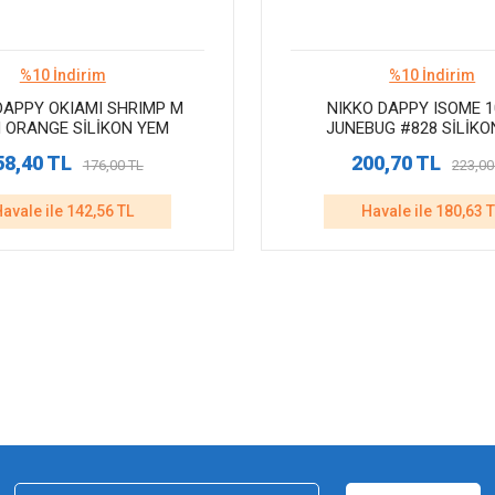
%10 İndirim
%10 İndirim
DAPPY OKIAMI SHRIMP M
NIKKO DAPPY ISOME 
 ORANGE SİLİKON YEM
JUNEBUG #828 SİLİKO
58,40 TL
200,70 TL
176,00 TL
223,00
avale ile 142,56 TL
Havale ile 180,63 