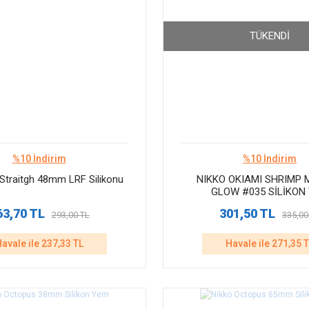
TÜKENDI
%10 İndirim
%10 İndirim
 Straitgh 48mm LRF Silikonu
NIKKO OKIAMI SHRIMP
GLOW #035 SİLİKON
63,70 TL
301,50 TL
293,00 TL
335,00
avale ile 237,33 TL
Havale ile 271,35 