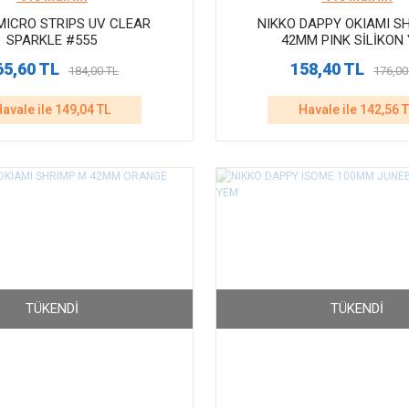
MICRO STRIPS UV CLEAR
NIKKO DAPPY OKIAMI S
SPARKLE #555
42MM PINK SİLİKON
65,60 TL
158,40 TL
184,00 TL
176,00
avale ile 149,04 TL
Havale ile 142,56 
TÜKENDI
TÜKENDI