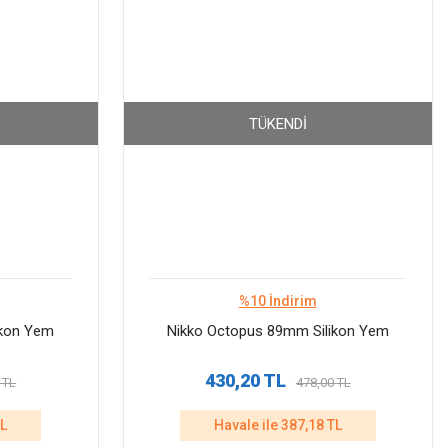
TÜKENDI
%10 İndirim
ikon Yem
Nikko Octopus 89mm Silikon Yem
430,20 TL
 TL
478,00 TL
TL
Havale ile 387,18 TL