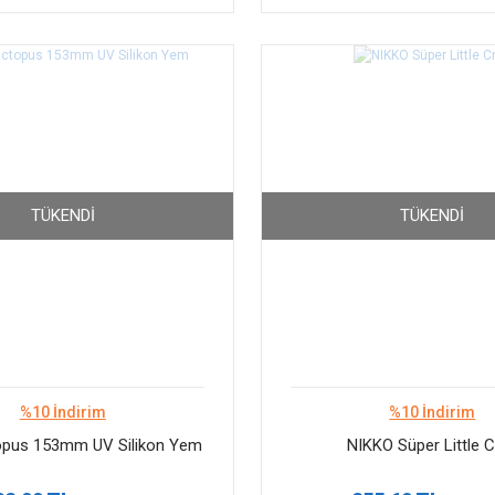
TÜKENDI
TÜKENDI
%10 İndirim
%10 İndirim
opus 153mm UV Silikon Yem
NIKKO Süper Little 