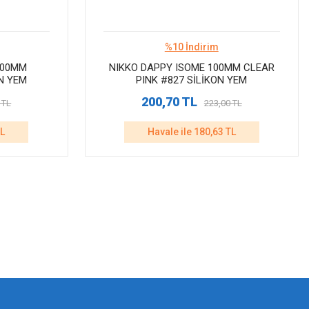
%10 İndirim
100MM
NIKKO DAPPY ISOME 100MM CLEAR
N YEM
PINK #827 SİLİKON YEM
200,70 TL
 TL
223,00 TL
TL
Havale ile 180,63 TL