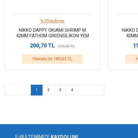
%10 İndirim
NIKKO DAPPY OKIAMI SHRIMP M
NIKKO 
42MM FATHOM GREENSİLİKON YEM
42MM
200,70 TL
1
223,00 TL
Havale ile 180,63 TL
H
1
2
3
4
E-BÜLTENİMİZE
KAYDOLUN!