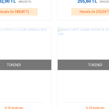
32,00 TL
255,60 TL
480,00 TL
284,00
avale ile 388,80 TL
Havale ile 230,04 
TÜKENDI
TÜKENDI
%10 İndirim
%10 İndirim